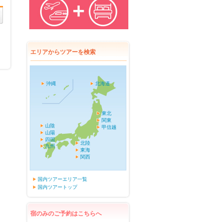
エリアからツアーを検索
沖縄
北海道
東北
関東
山陰
甲信越
山陽
四国
北陸
九州
東海
関西
国内ツアーエリア一覧
国内ツアートップ
宿のみのご予約はこちらへ