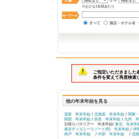
から
※おとな1名様あたり
すべて
施設・ホテル名
ご指定いただきました
条件を変えて再度検索
他の年末年始を見る
温泉 年末年始
/
北海道 年末年始
/
関東
関西 年末年始
/
奈良 年末年始
/
九州 
日帰りバスツアー 年末年始/
東北 年末年
東京ディズニーリゾート(R) 年末年始
/
伊
神戸 年末年始
/
中部 年末年始
/
北