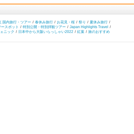
く国内旅行・ツアー
/
春休み旅行
/
お花見・桜
/
祭り
/
夏休み旅行
/
ワースポット
/
特別公開・特別拝観ツアー
/
Japan Highlights Travel
/
ェニック
/
日本中から大阪いらっしゃい2022
/
紅葉
/
旅のおすすめ