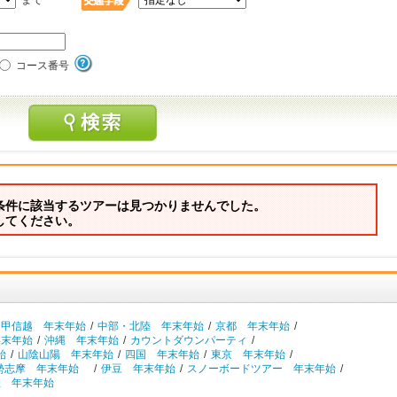
まで
コース番号
条件に該当するツアーは見つかりませんでした。
してください。
・甲信越 年末年始
/
中部・北陸 年末年始
/
京都 年末年始
/
年末年始
/
沖縄 年末年始
/
カウントダウンパーティ
/
始
/
山陰山陽 年末年始
/
四国 年末年始
/
東京 年末年始
/
勢志摩 年末年始
/
伊豆 年末年始
/
スノーボードツアー 年末年始
/
陸 年末年始