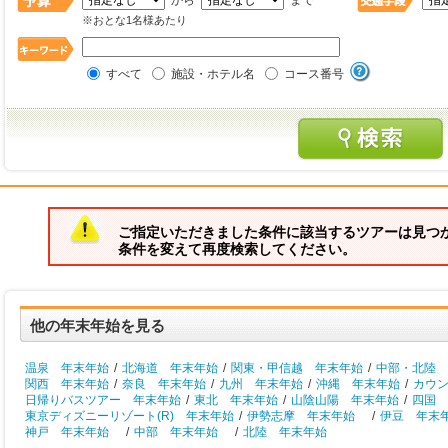
から
まで
※おとな1名様あたり
すべて
施設・ホテル名
コース番号
ご指定いただきました条件に該当するツアーは見つ
条件を変えて再度検索してください。
他の年末年始を見る
温泉 年末年始
/
北海道 年末年始
/
関東・甲信越 年末年始
/
中部・北陸 
関西 年末年始
/
奈良 年末年始
/
九州 年末年始
/
沖縄 年末年始
/
カウ
日帰りバスツアー 年末年始
/
東北 年末年始
/
山陰山陽 年末年始
/
四国 
東京ディズニーリゾート(R) 年末年始
/
伊勢志摩 年末年始
/
伊豆 年末
神戸 年末年始
/
中部 年末年始
/
北陸 年末年始