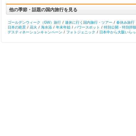
他の季節・話題の国内旅行を見る
ゴールデンウィーク（GW）旅行
/
連休に行く国内旅行・ツアー
/
春休み旅行
日本の絶景
/
花火
/
海水浴
/
年末年始
/
パワースポット
/
特別公開・特別拝
デスティネーションキャンペーン
/
フォトジェニック
/
日本中から大阪いらっし