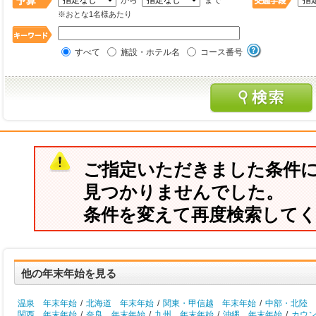
から
まで
※おとな1名様あたり
すべて
施設・ホテル名
コース番号
ご指定いただきました条件
見つかりませんでした。
条件を変えて再度検索して
他の年末年始を見る
温泉 年末年始
/
北海道 年末年始
/
関東・甲信越 年末年始
/
中部・北陸 
関西 年末年始
/
奈良 年末年始
/
九州 年末年始
/
沖縄 年末年始
/
カウ