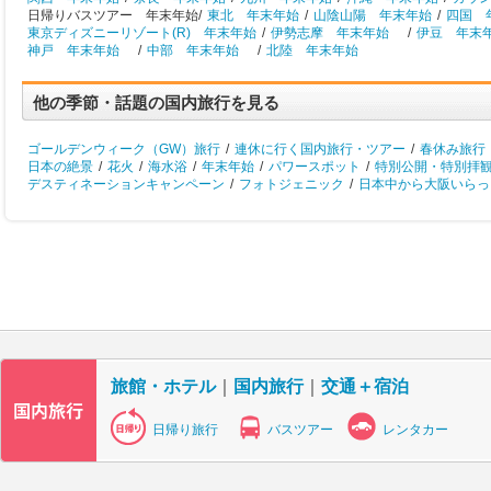
日帰りバスツアー 年末年始/
東北 年末年始
/
山陰山陽 年末年始
/
四国 
東京ディズニーリゾート(R) 年末年始
/
伊勢志摩 年末年始
/
伊豆 年末
神戸 年末年始
/
中部 年末年始
/
北陸 年末年始
他の季節・話題の国内旅行を見る
ゴールデンウィーク（GW）旅行
/
連休に行く国内旅行・ツアー
/
春休み旅行
日本の絶景
/
花火
/
海水浴
/
年末年始
/
パワースポット
/
特別公開・特別拝
デスティネーションキャンペーン
/
フォトジェニック
/
日本中から大阪いらっし
旅館・ホテル
｜
国内旅行
｜
交通＋宿泊
日帰り旅行
バスツアー
レンタカー