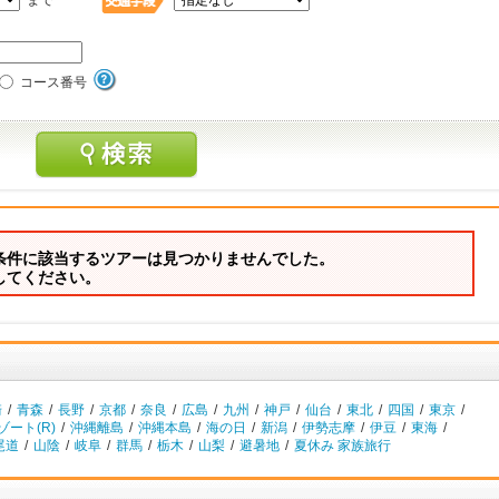
まで
コース番号
条件に該当するツアーは見つかりませんでした。
してください。
崎
/
青森
/
長野
/
京都
/
奈良
/
広島
/
九州
/
神戸
/
仙台
/
東北
/
四国
/
東京
/
ート(R)
/
沖縄離島
/
沖縄本島
/
海の日
/
新潟
/
伊勢志摩
/
伊豆
/
東海
/
尾道
/
山陰
/
岐阜
/
群馬
/
栃木
/
山梨
/
避暑地
/
夏休み 家族旅行