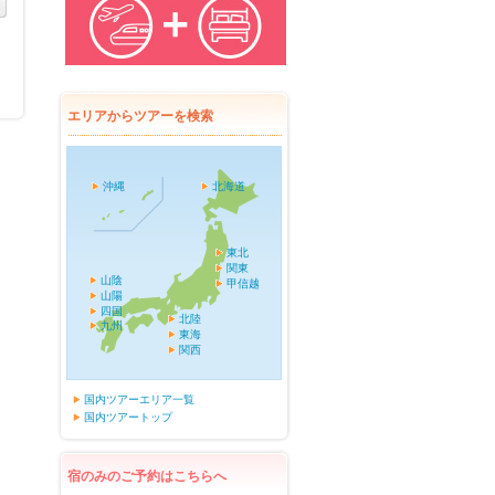
エリアからツアーを検索
沖縄
北海道
東北
関東
山陰
甲信越
山陽
四国
北陸
九州
東海
関西
国内ツアーエリア一覧
国内ツアートップ
宿のみのご予約はこちらへ