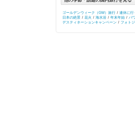
ゴールデンウィーク（GW）旅行
/
連休に行
日本の絶景
/
花火
/
海水浴
/
年末年始
/
パ
デスティネーションキャンペーン
/
フォトジ