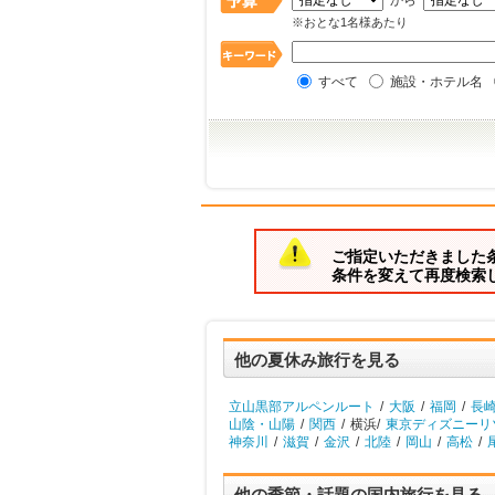
から
※おとな1名様あたり
すべて
施設・ホテル名
ご指定いただきました
条件を変えて再度検索
他の夏休み旅行を見る
立山黒部アルペンルート
/
大阪
/
福岡
/
長
山陰・山陽
/
関西
/
横浜/
東京ディズニーリゾ
神奈川
/
滋賀
/
金沢
/
北陸
/
岡山
/
高松
/
他の季節・話題の国内旅行を見る