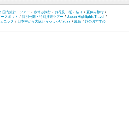
く国内旅行・ツアー
/
春休み旅行
/
お花見・桜
/
祭り
/
夏休み旅行
/
ワースポット
/
特別公開・特別拝観ツアー
/
Japan Highlights Travel
/
ェニック
/
日本中から大阪いらっしゃい2022
/
紅葉
/
旅のおすすめ