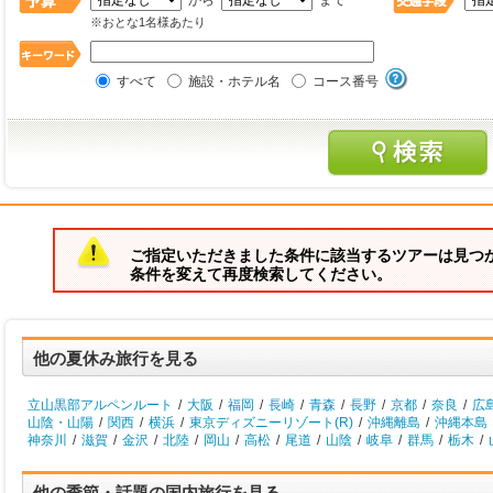
から
まで
※おとな1名様あたり
すべて
施設・ホテル名
コース番号
ご指定いただきました条件に該当するツアーは見つ
条件を変えて再度検索してください。
他の夏休み旅行を見る
立山黒部アルペンルート
/
大阪
/
福岡
/
長崎
/
青森
/
長野
/
京都
/
奈良
/
広
山陰・山陽
/
関西
/
横浜
/
東京ディズニーリゾート(R)
/
沖縄離島
/
沖縄本島
神奈川
/
滋賀
/
金沢
/
北陸
/
岡山
/
高松
/
尾道
/
山陰
/
岐阜
/
群馬
/
栃木
/
他の季節・話題の国内旅行を見る