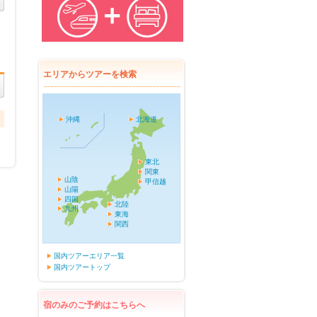
エリアからツアーを検索
沖縄
北海道
東北
関東
山陰
甲信越
山陽
四国
北陸
九州
東海
関西
国内ツアーエリア一覧
国内ツアートップ
宿のみのご予約はこちらへ