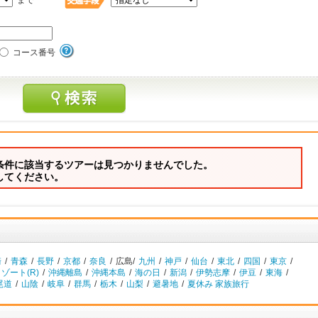
まで
コース番号
条件に該当するツアーは見つかりませんでした。
してください。
崎
/
青森
/
長野
/
京都
/
奈良
/
広島/
九州
/
神戸
/
仙台
/
東北
/
四国
/
東京
/
ゾート(R)
/
沖縄離島
/
沖縄本島
/
海の日
/
新潟
/
伊勢志摩
/
伊豆
/
東海
/
尾道
/
山陰
/
岐阜
/
群馬
/
栃木
/
山梨
/
避暑地
/
夏休み 家族旅行