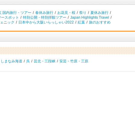
く国内旅行・ツアー
/
春休み旅行
/
お花見・桜
/
祭り
/
夏休み旅行
/
ワースポット
/
特別公開・特別拝観ツアー
/
Japan Highlights Travel
/
ェニック
/
日本中から大阪いらっしゃい2022
/
紅葉
/
旅のおすすめ
・しまなみ海道
/
呉
/
芸北・三段峡
/
安芸・竹原・三原