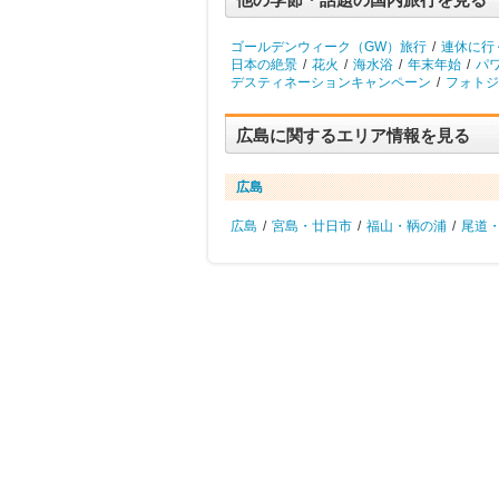
ゴールデンウィーク（GW）旅行
/
連休に行
日本の絶景
/
花火
/
海水浴
/
年末年始
/
パ
デスティネーションキャンペーン
/
フォトジ
広島に関するエリア情報を見る
広島
広島
/
宮島・廿日市
/
福山・鞆の浦
/
尾道