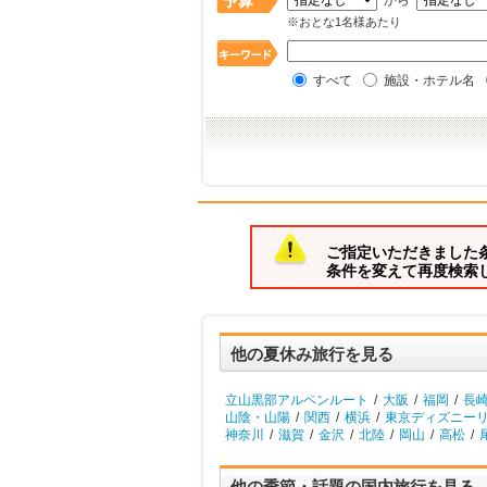
から
※おとな1名様あたり
すべて
施設・ホテル名
ご指定いただきました
条件を変えて再度検索
他の夏休み旅行を見る
立山黒部アルペンルート
/
大阪
/
福岡
/
長
山陰・山陽
/
関西
/
横浜
/
東京ディズニーリ
神奈川
/
滋賀
/
金沢
/
北陸
/
岡山
/
高松
/
他の季節・話題の国内旅行を見る