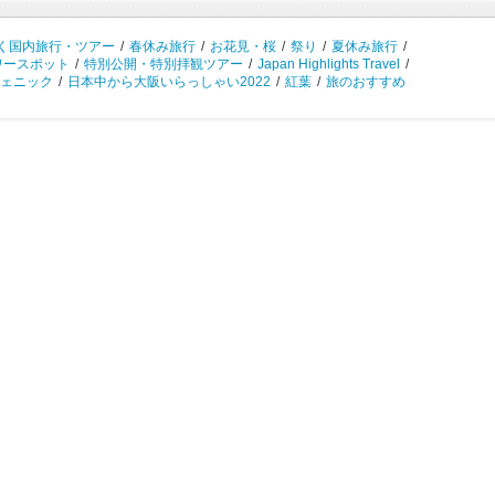
く国内旅行・ツアー
/
春休み旅行
/
お花見・桜
/
祭り
/
夏休み旅行
/
ワースポット
/
特別公開・特別拝観ツアー
/
Japan Highlights Travel
/
ェニック
/
日本中から大阪いらっしゃい2022
/
紅葉
/
旅のおすすめ