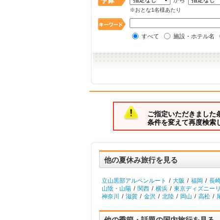
から
※おとな1名様あたり
すべて
施設・ホテル名
ご指定いただきました
条件を変えて再度検索
他の夏休み旅行を見る
立山黒部アルペンルート
/
大阪
/
福岡
/
長
山陰・山陽
/
関西
/
横浜
/
東京ディズニーリ
神奈川
/
滋賀
/
金沢
/
北陸
/
岡山
/
高松
/
他の季節・話題の国内旅行を見る