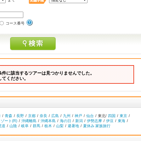
まで
コース番号
条件に該当するツアーは見つかりませんでした。
してください。
崎
/
青森
/
長野
/
京都
/
奈良
/
広島
/
九州
/
神戸
/
仙台
/
東北/
四国
/
東京
/
ゾート(R)
/
沖縄離島
/
沖縄本島
/
海の日
/
新潟
/
伊勢志摩
/
伊豆
/
東海
/
尾道
/
山陰
/
岐阜
/
群馬
/
栃木
/
山梨
/
避暑地
/
夏休み 家族旅行