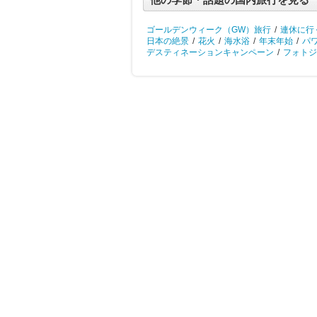
ゴールデンウィーク（GW）旅行
/
連休に行
日本の絶景
/
花火
/
海水浴
/
年末年始
/
パ
デスティネーションキャンペーン
/
フォトジ