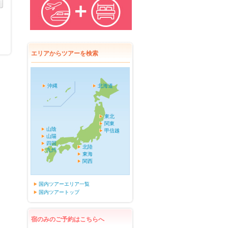
エリアからツアーを検索
沖縄
北海道
東北
関東
山陰
甲信越
山陽
四国
北陸
九州
東海
関西
国内ツアーエリア一覧
国内ツアートップ
宿のみのご予約はこちらへ