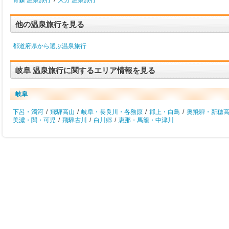
青森 温泉旅行
/
大分 温泉旅行
他の温泉旅行を見る
都道府県から選ぶ温泉旅行
岐阜 温泉旅行に関するエリア情報を見る
岐阜
下呂・濁河
/
飛騨高山
/
岐阜・長良川・各務原
/
郡上・白鳥
/
奥飛騨・新穂
美濃・関・可児
/
飛騨古川
/
白川郷
/
恵那・馬籠・中津川