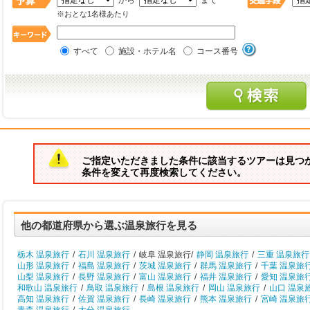
から
まで
※おとな1名様あたり
すべて
施設・ホテル名
コース番号
ご指定いただきました条件に該当するツアーは見つ
条件を変えて再度検索してください。
他の都道府県から選ぶ温泉旅行を見る
栃木 温泉旅行
/
石川 温泉旅行
/
岐阜 温泉旅行/
静岡 温泉旅行
/
三重 温泉旅行
山形 温泉旅行
/
福島 温泉旅行
/
茨城 温泉旅行
/
群馬 温泉旅行
/
千葉 温泉旅
山梨 温泉旅行
/
長野 温泉旅行
/
富山 温泉旅行
/
福井 温泉旅行
/
愛知 温泉旅
和歌山 温泉旅行
/
鳥取 温泉旅行
/
島根 温泉旅行
/
岡山 温泉旅行
/
山口 温泉
高知 温泉旅行
/
佐賀 温泉旅行
/
長崎 温泉旅行
/
熊本 温泉旅行
/
宮崎 温泉旅