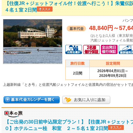
【往復JR＋ジェットフォイル付！佐渡へ行こう！】朱鷺伝
４名１室 2日間
パンフ
48,840円
～
57,6
(おとなお1人様（東京駅
汽船ジェットフォイル乗船
2026年04月01日～
2日間
2026年09月28日
上越新幹線「とき号」と佐渡汽船ジェットフォイルと佐渡島内の宿泊がセットで
【ご出発の30日前申込限定プラン！】【往復JR＋ジェット
０】ホテルニュー桂 和室 ２～５名１室 2日間