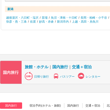
新潟
越後湯沢・六日町・塩沢
/
苗場
/
魚沼・津南・十日町
/
長岡・柏崎・小千谷
/
弥彦・燕・三条
/
佐渡
/
妙高・赤倉
/
新潟市内
/
上越・高田・糸魚川
旅館・ホテル
｜
国内旅行
｜
交通＋宿泊
日帰り旅行
バスツアー
レンタカー
国内旅行
宿泊予約(ホテル・旅館)
国内旅行
交通＋宿泊
北