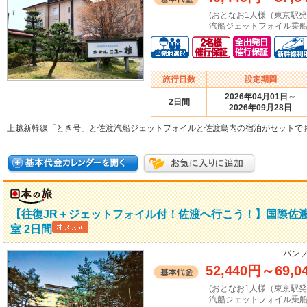
(おとなお1人様（東京駅
汽船ジェットフォイル乗船
2026年04月01日～
2日間
2026年09月28日
上越新幹線「とき号」と佐渡汽船ジェットフォイルと佐渡島内の宿泊がセットで
【往復JR＋ジェットフォイル付！佐渡へ行こう！】国際佐
室 2日間
パンフ
52,440円
～
69,0
(おとなお1人様（東京駅
汽船ジェットフォイル乗船