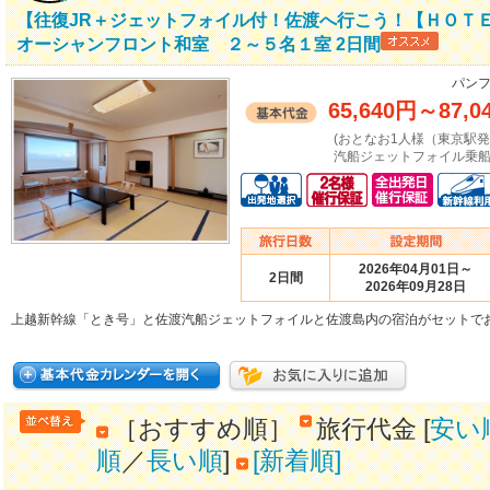
【往復JR＋ジェットフォイル付！佐渡へ行こう！【ＨＯＴ
オーシャンフロント和室 ２～５名１室 2日間
パンフ
65,640円
～
87,0
(おとなお1人様（東京駅
汽船ジェットフォイル乗船
2026年04月01日～
2日間
2026年09月28日
上越新幹線「とき号」と佐渡汽船ジェットフォイルと佐渡島内の宿泊がセットで
［おすすめ順］
旅行代金 [
安い
順
／
長い順
]
[新着順]