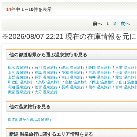
14
件中
1
～
10
件を表示
前へ
1
2
次へ
※2026/08/07 22:21 現在の在庫情
他の都道府県から選ぶ温泉旅行を見る
栃木 温泉旅行
/
石川 温泉旅行
/
岐阜 温泉旅行
/
静岡 温泉旅行
/
三重 温泉旅
山形 温泉旅行
/
福島 温泉旅行
/
茨城 温泉旅行
/
群馬 温泉旅行
/
千葉 温泉旅
山梨 温泉旅行
/
長野 温泉旅行
/
富山 温泉旅行
/
福井 温泉旅行
/
愛知 温泉旅
和歌山 温泉旅行
/
鳥取 温泉旅行
/
島根 温泉旅行
/
岡山 温泉旅行
/
山口 温泉
高知 温泉旅行
/
佐賀 温泉旅行
/
長崎 温泉旅行
/
熊本 温泉旅行
/
宮崎 温泉旅
青森 温泉旅行
/
大分 温泉旅行
他の温泉旅行を見る
都道府県から選ぶ温泉旅行
新潟 温泉旅行に関するエリア情報を見る