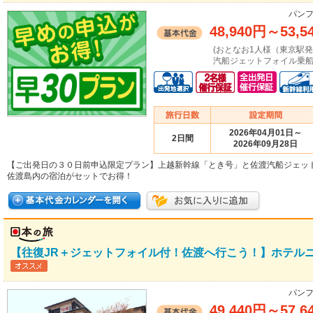
パンフ
48,940円
～
53,5
(おとなお1人様（東京駅
汽船ジェットフォイル乗船
2026年04月01日～
2日間
2026年09月28日
【ご出発日の３０日前申込限定プラン】上越新幹線「とき号」と佐渡汽船ジェッ
佐渡島内の宿泊がセットでお得！
【往復JR＋ジェットフォイル付！佐渡へ行こう！】ホテルニ
パンフ
49,440円
～
57,6