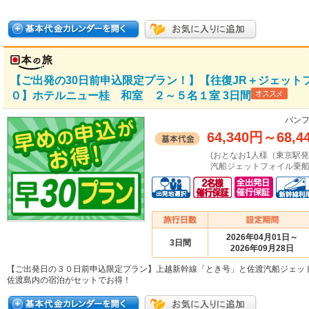
【ご出発の30日前申込限定プラン！】【往復JR＋ジェット
０】ホテルニュー桂 和室 ２～５名１室 3日間
パンフ
64,340円
～
68,4
(おとなお1人様（東京駅
汽船ジェットフォイル乗船
2026年04月01日～
3日間
2026年09月28日
【ご出発日の３０日前申込限定プラン】上越新幹線「とき号」と佐渡汽船ジェッ
佐渡島内の宿泊がセットでお得！