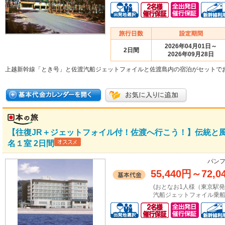
2026年04月01日～
2日間
2026年09月28日
上越新幹線「とき号」と佐渡汽船ジェットフォイルと佐渡島内の宿泊がセットで
【往復JR＋ジェットフォイル付！佐渡へ行こう！】伝統と
名１室 2日間
パンフ
55,440円
～
72,0
(おとなお1人様（東京駅
汽船ジェットフォイル乗船