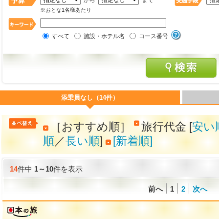
から
まで
※おとな1名様あたり
すべて
施設・ホテル名
コース番号
添乗員なし（14件）
［おすすめ順］
旅行代金 [
安い
順
／
長い順
]
[新着順]
14
件中
1
～
10
件を表示
前へ
1
2
次へ