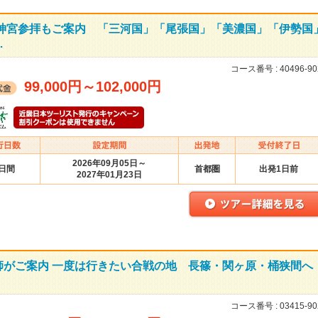
勢神宮参拝もご案内 「三河国」「尾張国」「美濃国」「伊勢国
…
コース番号 :
40496-90
99,000円
～
102,000円
2026年09月05日～
3日間
首都圏
出発1日前
2027年01月23日
師がご案内 一度は行きたい合戦の地 長篠・関ヶ原・桶狭間へ
コース番号 :
03415-90