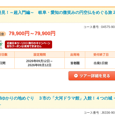
見！～超入門編～ 岐阜・愛知の微笑みの円空仏をめぐる旅 
コース番号 :
04575-90
79,900円
～
79,900円
2026年09月12日～
2日間
首都圏
出発1日前
2026年09月12日
弟ゆかりの地めぐり ３市の「大河ドラマ館」入館！４つの城
…
コース番号 :
J6336-90