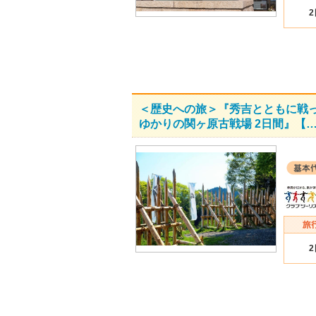
＜歴史への旅＞『秀吉とともに戦
ゆかりの関ヶ原古戦場 2日間』【