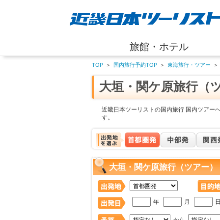
旅館・ホテル
TOP
＞
国内旅行予約TOP
＞
東海旅行・ツアー
＞
大垣・関ケ原旅行（
近畿日本ツーリストの国内旅行 国内ツアー
す。
大垣・関ケ原旅行（ツアー）
年
月