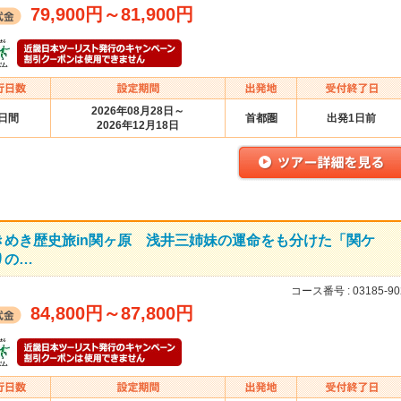
79,900円
～
81,900円
2026年08月28日～
2日間
首都圏
出発1日前
2026年12月18日
めき歴史旅in関ヶ原 浅井三姉妹の運命をも分けた「関ケ
りの…
コース番号 :
03185-90
84,800円
～
87,800円