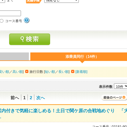
まで
コース番号
添乗員同行（14件）
安い順
／
高い順
]
旅行日数 [
短い順
／
長い順
]
[新着順]
表示件数
前へ
1
2
次へ
案内付きで気軽に楽しめる！土日で関ケ原の合戦地めぐり 「
…
コース番号 :
03181-90