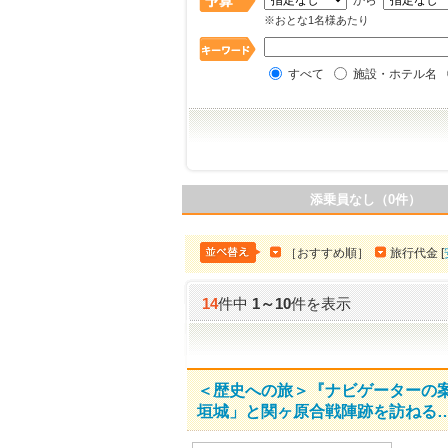
から
※おとな1名様あたり
すべて
施設・ホテル名
添乗員なし（0件）
［おすすめ順］
旅行代金 [
14
件中
1
～
10
件を表示
＜歴史への旅＞『ナビゲーターの
垣城」と関ヶ原合戦陣跡を訪ねる