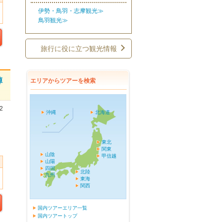
伊勢・鳥羽・志摩観光≫
鳥羽観光≫
旅行に役に立つ観光情報
陣
エリアからツアーを検索
2
沖縄
北海道
東北
関東
山陰
甲信越
山陽
四国
北陸
九州
東海
関西
国内ツアーエリア一覧
国内ツアートップ