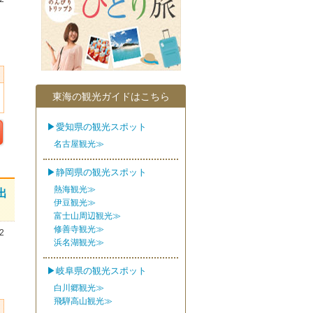
東海の観光ガイドはこちら
▶愛知県の観光スポット
名古屋観光≫
▶静岡県の観光スポット
熱海観光≫
出
伊豆観光≫
富士山周辺観光≫
修善寺観光≫
2
浜名湖観光≫
▶岐阜県の観光スポット
白川郷観光≫
飛騨高山観光≫