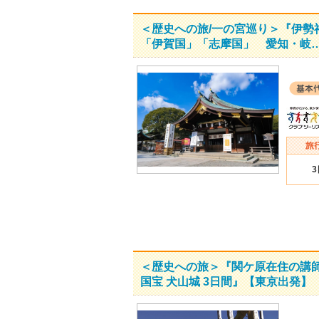
＜歴史への旅/一の宮巡り＞『伊
「伊賀国」「志摩国」 愛知・岐
＜歴史への旅＞『関ケ原在住の講
国宝 犬山城 3日間』【東京出発】