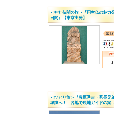
＜神社仏閣の旅＞『円空仏の魅力発
日間』【東京出発】
＜ひとり旅＞『豊臣秀吉・秀長兄
城跡へ！ 各地で現地ガイドの案