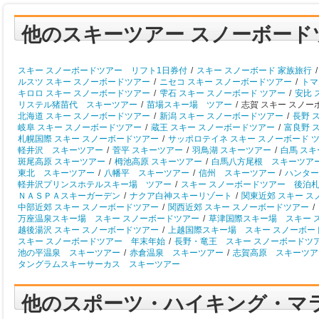
他のスキーツアー スノーボード
スキー スノーボードツアー リフト1日券付
/
スキー スノーボード 家族旅行
/
ルスツ スキー スノーボードツアー
/
ニセコ スキー スノーボードツアー
/
トマ
キロロ スキー スノーボードツアー
/
雫石 スキー スノーボード ツアー
/
安比 
リステル猪苗代 スキーツアー
/
苗場スキー場 ツアー
/
志賀 スキー スノー
北海道 スキー スノーボードツアー
/
新潟 スキー スノーボードツアー
/
長野 
岐阜 スキー スノーボードツアー
/
蔵王 スキー スノーボードツアー
/
富良野 
札幌国際 スキー スノーボードツアー
/
サッポロテイネ スキー スノーボード 
軽井沢 スキーツアー
/
菅平 スキーツアー
/
羽鳥湖 スキーツアー
/
白馬 ス
斑尾高原 スキーツアー
/
栂池高原 スキーツアー
/
白馬八方尾根 スキーツア
東北 スキーツアー
/
八幡平 スキーツアー
/
信州 スキーツアー
/
ハンター
軽井沢プリンスホテルスキー場 ツアー
/
スキー スノーボードツアー 後泊
ＮＡＳＰＡスキーガーデン
/
ナクア白神スキーリゾート
/
関東近郊 スキー 
中部近郊 スキー スノーボードツアー
/
関西近郊 スキー スノーボードツアー
/
万座温泉スキー場 スキー スノーボードツアー
/
草津国際スキー場 スキー 
越後湯沢 スキー スノーボードツアー
/
上越国際スキー場 スキー スノーボー
スキー スノーボードツアー 年末年始
/
長野・竜王 スキー スノーボードツ
池の平温泉 スキーツアー
/
赤倉温泉 スキーツアー
/
志賀高原 スキーツア
タングラムスキーサーカス スキーツアー
他のスポーツ・ハイキング・マ