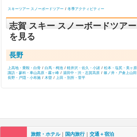
スキーツアー スノーボードツアー
/
冬季アクティビティー
志賀 スキー スノーボードツア
を見る
長野
上高地・乗鞍・白骨
/
白馬・栂池
/
軽井沢・佐久・小諸
/
松本・塩尻・美ヶ原
諏訪・蓼科・車山高原・霧ヶ峰
/
湯田中・渋・志賀高原
/
篠ノ井・戸倉上山田
長野・戸隠・小布施
/
木曽
/
上田・別所・菅平
旅館・ホテル
｜
国内旅行
｜
交通＋宿泊