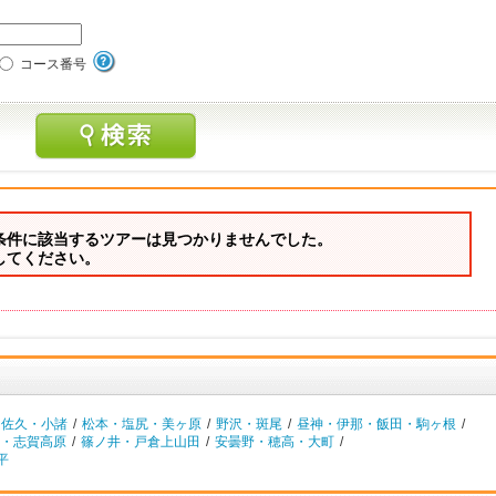
コース番号
条件に該当するツアーは見つかりませんでした。
してください。
・佐久・小諸
/
松本・塩尻・美ヶ原
/
野沢・斑尾
/
昼神・伊那・飯田・駒ヶ根
/
・志賀高原
/
篠ノ井・戸倉上山田
/
安曇野・穂高・大町
/
平