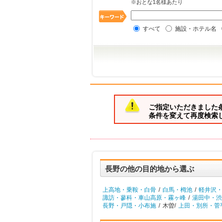
※おとな1名様あたり
すべて
施設・ホテル名
ご指定いただきました
条件を変えて再度検索
長野の他の目的地から選ぶ
上高地・乗鞍・白骨
/
白馬・栂池
/
軽井沢
諏訪・蓼科・車山高原・霧ヶ峰
/
湯田中・渋
長野・戸隠・小布施
/
木曽/
上田・別所・菅