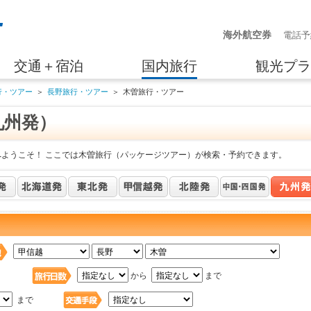
海外航空券
電話予
交通＋宿泊
国内旅行
観光プラ
行・ツアー
＞
長野旅行・ツアー
＞
木曽旅行・ツアー
九州発）
へようこそ！ ここでは木曽旅行（パッケージツアー）が検索・予約できます。
日
から
まで
まで