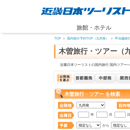
旅館・ホテル
TOP
＞
国内旅行予約TOP（九州発）
＞
甲信越旅
木曽旅行・ツアー（
近畿日本ツーリストの国内旅行 国内ツアー
木曽旅行・ツアー を検索
年
月
から