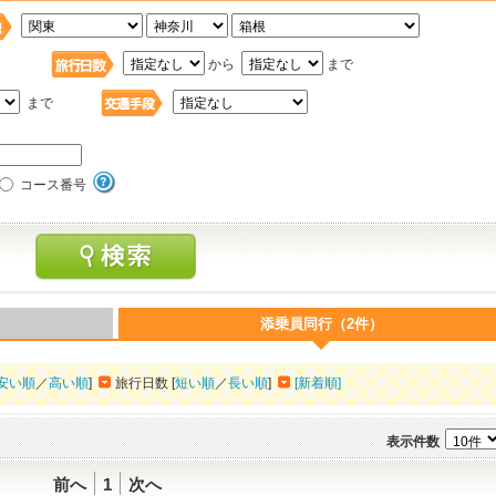
日
から
まで
まで
コース番号
添乗員同行（2件）
安い順
／
高い順
]
旅行日数 [
短い順
／
長い順
]
[新着順]
表示件数
前へ
1
次へ