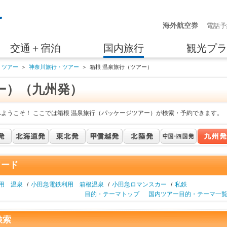
海外航空券
電話予
交通＋宿泊
国内旅行
観光プラ
・ツアー
＞
神奈川旅行・ツアー
＞
箱根 温泉旅行（ツアー）
ー）（九州発）
へようこそ！ ここでは箱根 温泉旅行（パッケージツアー）が検索・予約できます。
ワード
利用 温泉
/
小田急電鉄利用 箱根温泉
/
小田急ロマンスカー
/
私鉄
目的・テーマトップ
国内ツアー目的・テーマ一
検索