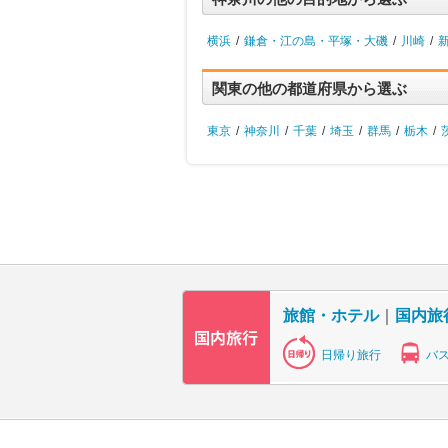
横浜
/
鎌倉・江の島・平塚・大磯
/
川崎
/
関東の他の都道府県から選ぶ
東京
/
神奈川
/
千葉
/
埼玉
/
群馬
/
栃木
/
旅館・ホテル
｜
国内旅
日帰り旅行
バ