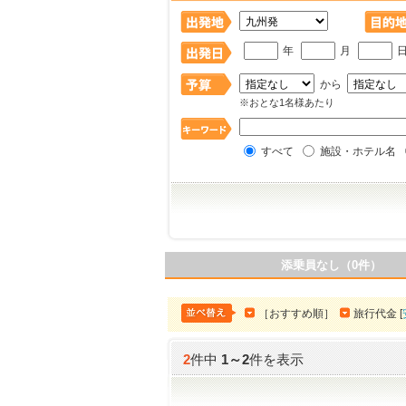
年
月
から
※おとな1名様あたり
すべて
施設・ホテル名
添乗員なし（0件）
［おすすめ順］
旅行代金 [
2
件中
1
～
2
件を表示