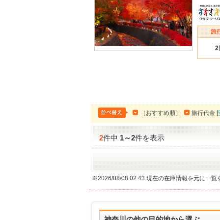
［おすすめ順］
旅行代金 [
2
件中
1
～
2
件を表示
※2026/08/08 02:43 現在の在庫情報を元に
神奈川の他の目的地から選ぶ