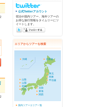
公式Twitterアカウント
宿泊や国内ツアー、海外ツアーの
2
お得な旅行情報をタイムリーにツ
イートします。
エリアからツアーを検索
沖縄
北海道
東北
関東
山陰
甲信越
富
山陽
四国
北陸
九州
東海
関西
2
国内ツアーエリア一覧