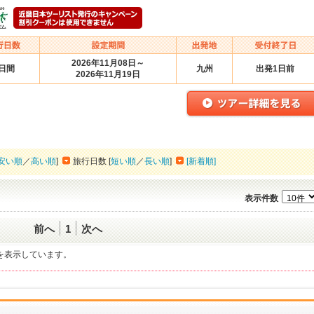
2026年11月08日～
2日間
九州
出発1日前
2026年11月19日
安い順
／
高い順
]
旅行日数 [
短い順
／
長い順
]
[新着順]
表示件数
前へ
1
次へ
一覧を表示しています。