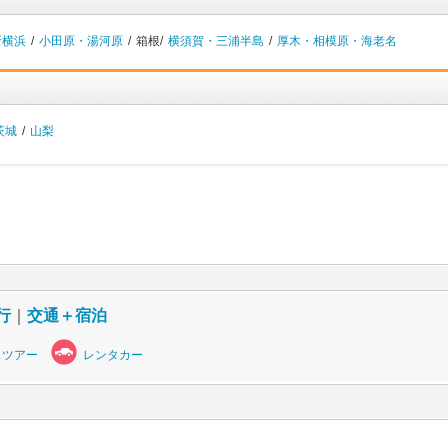
新横浜
/
小田原・湯河原
/
箱根/
横須賀・三浦半島
/
厚木・相模原・海老名
茨城
/
山梨
行
｜
交通＋宿泊
スツアー
レンタカー