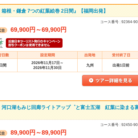
箱根・鎌倉 7つの紅葉絵巻 2日間』【福岡出発】
コース番号 :
92364-90
69,900円
～
69,900円
2026年11月17日～
2日間
九州
出発1日前
2026年11月30日
！河口湖もみじ回廊ライトアップ゜と富士五湖 紅葉に染まる
コース番号 :
92450-90
89,900円
～
89,900円