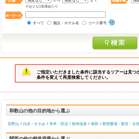
から
まで
※おとな1名様あたり
すべて
施設・ホテル名
コース番号
ご指定いただきました条件に該当するツアーは見つ
条件を変えて再度検索してください。
和歌山の他の目的地から選ぶ
高野山
/
白浜・すさみ
/
串本・田辺
/
龍神温泉
/
南部
/
那智勝浦・新宮・太
関西の他の都道府県から選ぶ