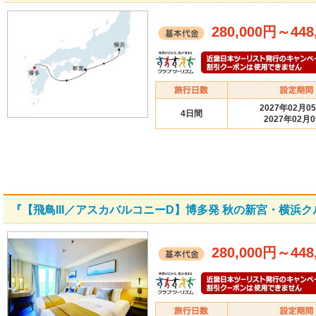
280,000円
～
448
2027年02月0
4日間
2027年02月
『【飛鳥III／アスカバルコニーD】博多発 秋の新宮・横浜
280,000円
～
448