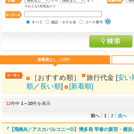
から
まで
※おとな1名様あたり
すべて
施設・ホテル名
コース番号
添乗員なし（12件）
［おすすめ順］
旅行代金 [
安い
順
／
長い順
]
[新着順]
12
件中
1
～
10
件を表示
前へ
1
2
次へ
『【飛鳥III／アスカバルコニーD】博多発 早春の新宮・横