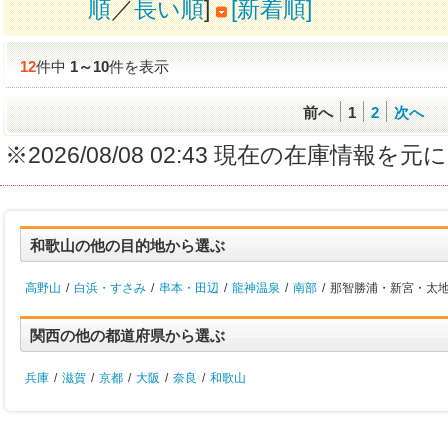
順
／
長い順
]
[新着順]
12
件中
1
～
10
件を表示
前へ
1
2
次へ
※2026/08/08 02:43 現在の在庫情
和歌山の他の目的地から選ぶ
高野山
/
白浜・すさみ
/
串本・田辺
/
龍神温泉
/
南部
/
那智勝浦・新宮・太地
関西の他の都道府県から選ぶ
兵庫
/
滋賀
/
京都
/
大阪
/
奈良
/
和歌山