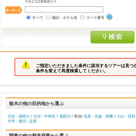
※おとな1名様あたり
すべて
施設・ホテル名
コース番号
ご指定いただきました条件に該当するツアーは見つ
条件を変えて再度検索してください。
栃木の他の目的地から選ぶ
川治・湯西川
/
日光・中禅寺
/
鬼怒川
/
那須/
塩原・矢板・黒磯
/
小山・足利
今市・鹿沼・足尾
関東の他の都道府県から選ぶ