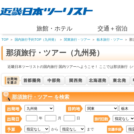
旅館・ホテル
交通＋宿泊
TOP
＞
国内旅行予約TOP（九州発）
＞
関東旅行・ツアー
＞
栃木旅行・ツアー
＞
那
那須旅行・ツアー（九州発）
近畿日本ツーリストの国内旅行 国内ツアーへようこそ！ ここでは那須旅行（
那須旅行・ツアー を検索
年
月
日
から
まで