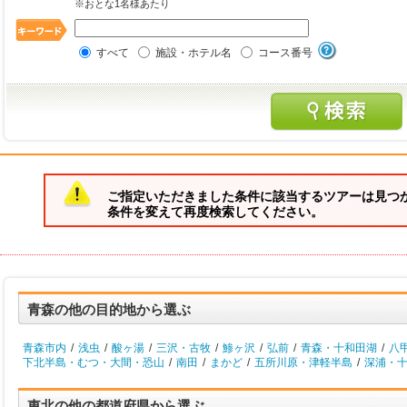
※おとな1名様あたり
すべて
施設・ホテル名
コース番号
ご指定いただきました条件に該当するツアーは見つ
条件を変えて再度検索してください。
青森の他の目的地から選ぶ
青森市内
/
浅虫
/
酸ヶ湯
/
三沢・古牧
/
鯵ヶ沢
/
弘前
/
青森・十和田湖
/
八
下北半島・むつ・大間・恐山
/
南田
/
まかど
/
五所川原・津軽半島
/
深浦・
東北の他の都道府県から選ぶ