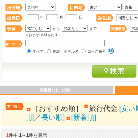
年
月
日
から
まで
※おとな1名様あたり
すべて
施設・ホテル名
コース番号
添乗員なし（0件）
［おすすめ順］
旅行代金 [
安い
順
／
長い順
]
[新着順]
1
件中
1
～
1
件を表示