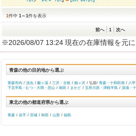
1
件中
1
～
1
件を表示
前へ
1
次へ
※2026/08/07 13:24 現在の在庫情
青森の他の目的地から選ぶ
青森市内
/
浅虫
/
酸ヶ湯
/
三沢・古牧
/
鯵ヶ沢
/
弘前/
青森・十和田湖
/
八甲
下北半島・むつ・大間・恐山
/
南田
/
まかど
/
五所川原・津軽半島
/
深浦・
東北の他の都道府県から選ぶ
青森
/
岩手
/
宮城
/
秋田
/
山形
/
福島