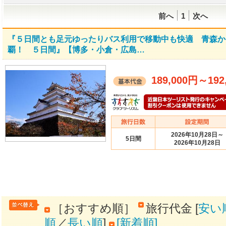
前へ
1
次へ
『５日間とも足元ゆったりバス利用で移動中も快適 青森か
覇！ ５日間』【博多・小倉・広島…
189,000円
～
192
2026年10月28日～
5日間
2026年10月28日
［おすすめ順］
旅行代金 [
安い
順
／
長い順
]
[新着順]