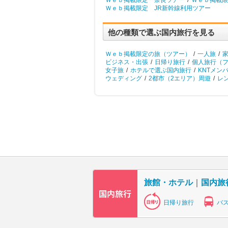
Ｗｅｂ掲載限定 奈良ツアー
/
Ｗｅｂ掲載限
Ｗｅｂ掲載限定 JR新幹線利用ツアー
他の種類で選ぶ国内旅行を見る
Ｗｅｂ掲載限定の旅（ツアー）
/
一人旅
/
ビジネス・出張
/
日帰り旅行
/
個人旅行（
女子旅
/
ホテルで選ぶ国内旅行
/
KNTメン
ウェディング
/
2都市（2エリア）周遊
/
レ
旅館・ホテル
｜
国内旅
日帰り旅行
バ