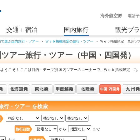
海外航空券
電話予
交通＋宿泊
国内旅行
観光プラ
類で選ぶ国内旅行・ツアー
＞
Ｗｅｂ掲載限定の旅行・ツアー
＞
Ｗｅｂ掲載限定 九州ツ
州ツアー旅行・ツアー（中国・四国発）
へようこそ！ ここは目的・テーマ別 国内ツアーのコーナーで、Ｗｅｂ掲載限定 九
旅行・ツアー を検索
日
から
まで