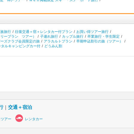
定 神戸ツアー
/
Ｗｅｂ掲載限定 スキー・スノーボード旅行
/
家族旅行
/
往復交通＋宿＋レンタカー付プラン
/
お買い得ツアー旅行
/
フリープラン ツアー）
/
子連れ旅行
/
カップル旅行
/
卒業旅行・学生限定
/
バーズクラブ会員限定の旅
/
アラカルトプラン
/
早期申込割引の旅（ツアー）
/
ンタルキャンピングカー付
/
どうみん割
行
｜
交通＋宿泊
スツアー
レンタカー