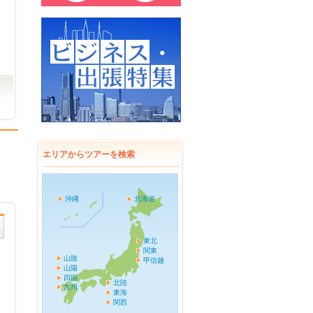
エリアからツアーを検索
沖縄
北海道
東北
関東
山陰
甲信越
山陽
四国
北陸
九州
東海
関西