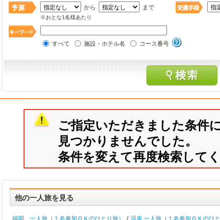
から
まで
※おとな1名様あたり
すべて
施設・ホテル名
コース番号
ご指定いただきました条件
見つかりませんでした。
条件を変えて再度検索して
他の一人旅を見る
福岡 一人旅（１名参加ＯＫのひとり旅）
/
温泉 一人旅（１名参加ＯＫのひ