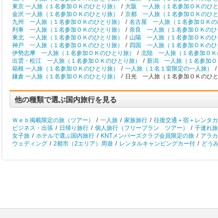
東京 一人旅（１名参加ＯＫのひとり旅）
/
大阪 一人旅（１名参加ＯＫのひ
金沢 一人旅（１名参加ＯＫのひとり旅）
/
京都 一人旅（１名参加ＯＫのひ
九州 一人旅（１名参加ＯＫのひとり旅）
/
名古屋 一人旅（１名参加ＯＫの
列車 一人旅（１名参加ＯＫのひとり旅）
/
奈良 一人旅（１名参加ＯＫのひ
東北 一人旅（１名参加ＯＫのひとり旅）
/
山陽 一人旅（１名参加ＯＫのひ
神戸 一人旅（１名参加ＯＫのひとり旅）
/
四国 一人旅（１名参加ＯＫのひ
伊勢志摩 一人旅（１名参加ＯＫのひとり旅）
/
北陸 一人旅（１名参加ＯＫ
出雲・松江 一人旅（１名参加ＯＫのひとり旅）
/
新潟 一人旅（１名参加Ｏ
箱根 一人旅（１名参加ＯＫのひとり旅）
/
一人旅（１名１室限定の一人旅）
/
鎌倉 一人旅（１名参加ＯＫのひとり旅）
/
日光 一人旅（１名参加ＯＫのひ
他の種類で選ぶ国内旅行を見る
Ｗｅｂ掲載限定の旅（ツアー）
/
一人旅
/
家族旅行
/
往復交通＋宿＋レンタカ
ビジネス・出張
/
日帰り旅行
/
個人旅行（フリープラン ツアー）
/
子連れ旅
女子旅
/
ホテルで選ぶ国内旅行
/
KNTメンバーズクラブ会員限定の旅
/
アラカ
ウェディング
/
2都市（2エリア）周遊
/
レンタルキャンピングカー付
/
どう