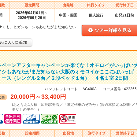
2026年04月01日～
間
中国・四国
個人旅行
出発21日前
2026年09月29日
ナミも、ヒガシもニシもあなたがまだ知らない
ンペーンアフターキャンペーン≫来てな！オモロイがいっぱい
ニシもあなたがまだ知らない大阪のオモロイがここにはいっぱ
ース（シングル２台／２段ベッド１台） ４名１室 2日間
パンフレットコード :
LAG400A
コース番号 :
422365
20,000円
～
33,400円
(おとなお1人様（広島駅発着／「限定列車のぞみ号」(普通車指定席)利用／
事なしの場合）)