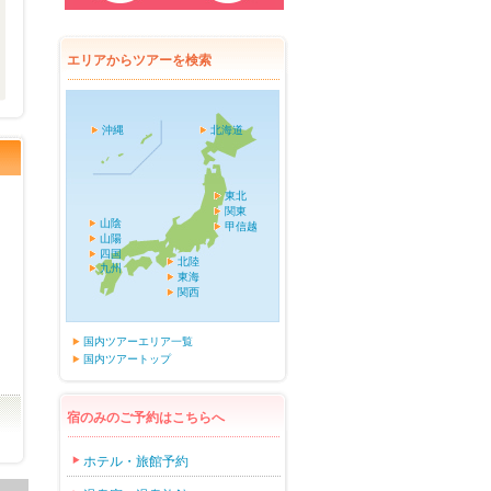
エリアからツアーを検索
沖縄
北海道
東北
関東
山陰
甲信越
山陽
四国
北陸
九州
東海
関西
国内ツアーエリア一覧
国内ツアートップ
宿のみのご予約はこちらへ
ホテル・旅館予約