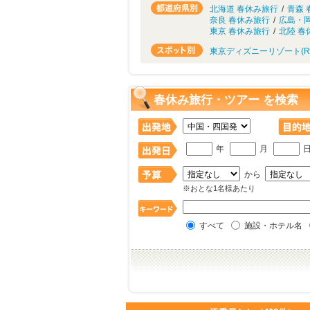
北海道 春休み旅行
/
青森 
奈良 春休み旅行
/
広島・岡
東京 春休み旅行
/
北陸 春
東京ディズニーリゾート(
春休み旅行・ツアー を検索
年
月
から
※おとな1名様あたり
すべて
施設・ホテル名