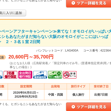
ナミも、ヒガシもニシもあなたがまだ知らない
ンペーンアフターキャンペーン≫来てな！オモロイがいっぱい
ニシもあなたがまだ知らない大阪のオモロイがここにはいっぱ
 ２・３名１室 2日間
パンフレットコード :
LAG400A
コース番号 :
422364
20,600円
～
35,700円
(おとなお1人様（広島駅発着／「限定列車のぞみ号」(普通車指定席)利用／
事なしの場合）)
2026年04月01日～
間
中国・四国
個人旅行
出発7日前
2026年09月29日
ナミも、ヒガシもニシもあなたがまだ知らない