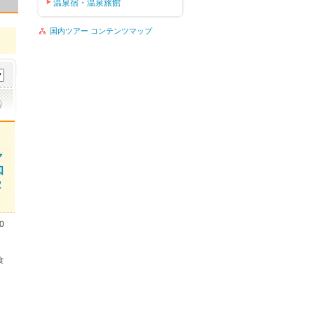
温泉宿・温泉旅館
国内ツアー コンテンツマップ
ャ
知
2
0
食