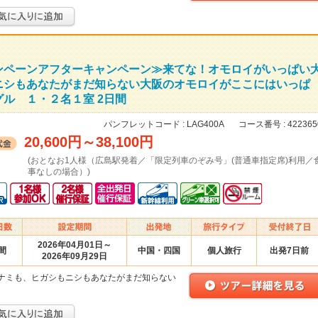
ンペーンアフターキャンペーン≫来てな！オモロイがいっぱい
ニシもあなたがまだ知らない大阪のオモロイがここにはいっぱ
ル １・２名１室 2日間
パンフレットコード :
LAG400A
コース番号 :
422365
20,600円
～
38,100円
(おとなお1人様（広島駅発着／「限定列車のぞみ号」(普通車指定席)利用／
事なしの場合）)
2026年04月01日～
間
中国・四国
個人旅行
出発7日前
2026年09月29日
ナミも、ヒガシもニシもあなたがまだ知らない