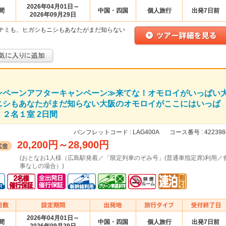
2026年04月01日～
間
中国・四国
個人旅行
出発7日前
2026年09月29日
ナミも、ヒガシもニシもあなたがまだ知らない
ンペーンアフターキャンペーン≫来てな！オモロイがいっぱい
ニシもあなたがまだ知らない大阪のオモロイがここにはいっぱ
２名１室 2日間
パンフレットコード :
LAG400A
コース番号 :
422398
20,200円
～
28,900円
(おとなお1人様（広島駅発着／「限定列車のぞみ号」(普通車指定席)利用／
事なしの場合）)
2026年04月01日～
間
中国・四国
個人旅行
出発7日前