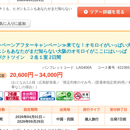
2026年09月29日
ナミも、ヒガシもニシもあなたがまだ知らない
ンペーンアフターキャンペーン≫来てな！オモロイがいっぱい
ニシもあなたがまだ知らない大阪のオモロイがここにはいっぱ
クトツイン ２名１室 2日間
パンフレットコード :
LAG400A
コース番号 :
422365
20,600円
～
34,000円
(おとなお1人様（広島駅発着／「限定列車のぞみ号」(普通車指定席)利用／
事なしの場合）)
2026年04月01日～
間
中国・四国
個人旅行
出発7日前
2026年09月29日