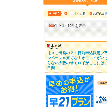
添乗員なし（408件）
［おすすめ順］
旅行代金 [
408
件中
1
～
10
件を表示
【＜ご出発の２１日前申込限定プ
ンペーン≫来てな！オモロイがい
らない大阪のオモロイがここにはい
日間