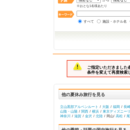
から
※おとな1名様あたり
すべて
施設・ホテル名
ご指定いただきました
条件を変えて再度検索
他の夏休み旅行を見る
立山黒部アルペンルート
/
大阪
/
福岡
/
長
山陰・山陽
/
関西
/
横浜
/
東京ディズニーリ
神奈川
/
滋賀
/
金沢
/
北陸
/
岡山/
高松
/
尾
他の季節・話題の国内旅行を見る