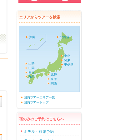
エリアからツアーを検索
沖縄
北海道
東北
関東
山陰
甲信越
山陽
四国
北陸
九州
東海
関西
国内ツアーエリア一覧
国内ツアートップ
宿のみのご予約はこちらへ
ホテル・旅館予約