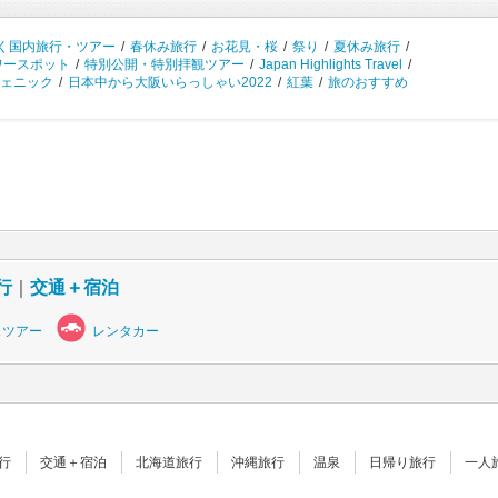
く国内旅行・ツアー
/
春休み旅行
/
お花見・桜
/
祭り
/
夏休み旅行
/
ワースポット
/
特別公開・特別拝観ツアー
/
Japan Highlights Travel
/
ェニック
/
日本中から大阪いらっしゃい2022
/
紅葉
/
旅のおすすめ
行
｜
交通＋宿泊
スツアー
レンタカー
行
交通＋宿泊
北海道旅行
沖縄旅行
温泉
日帰り旅行
一人