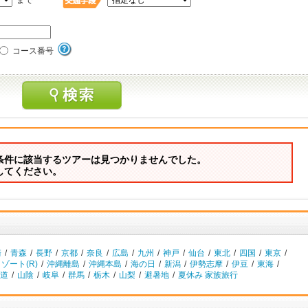
まで
コース番号
条件に該当するツアーは見つかりませんでした。
してください。
崎
/
青森
/
長野
/
京都
/
奈良
/
広島
/
九州
/
神戸
/
仙台
/
東北
/
四国
/
東京
/
ゾート(R)
/
沖縄離島
/
沖縄本島
/
海の日
/
新潟
/
伊勢志摩
/
伊豆
/
東海
/
道
/
山陰
/
岐阜
/
群馬
/
栃木
/
山梨
/
避暑地
/
夏休み 家族旅行