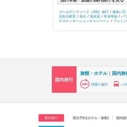
ゴールデンウィーク（GW）旅行
/
連休に行
日本の絶景
/
花火
/
海水浴
/
年末年始
/
パ
デスティネーションキャンペーン
/
フォトジ
旅館・ホテル
｜
国内旅
日帰り旅行
バ
国内旅行
宿泊予約(ホテル・旅館)
国内旅