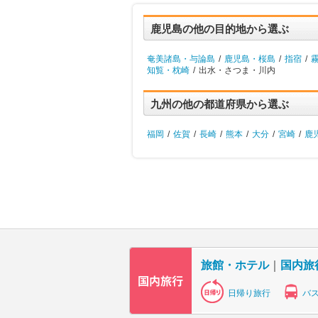
鹿児島の他の目的地から選ぶ
奄美諸島・与論島
/
鹿児島・桜島
/
指宿
/
知覧・枕崎
/
出水・さつま・川内
九州の他の都道府県から選ぶ
福岡
/
佐賀
/
長崎
/
熊本
/
大分
/
宮崎
/
鹿
旅館・ホテル
｜
国内旅
日帰り旅行
バ