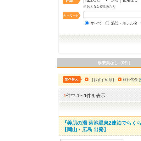
から
※おとな1名様あたり
すべて
施設・ホテル名
添乗員なし（0件）
［おすすめ順］
旅行代金 [
1
件中
1
～
1
件を表示
『美肌の湯 菊池温泉2連泊でらく
【岡山・広島 出発】