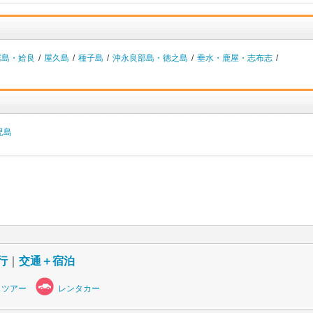
霧島・姶良
/
屋久島
/
種子島
/
沖永良部島・徳之島
/
垂水・鹿屋・志布志
/
児島
行
｜
交通＋宿泊
スツアー
レンタカー