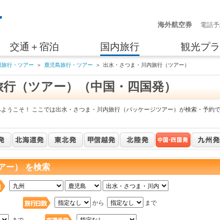
海外航空券
電話予
交通＋宿泊
国内旅行
観光プラ
州旅行・ツアー
＞
鹿児島旅行・ツアー
＞
出水・さつま・川内旅行（ツアー）
旅行（ツアー）（中国・四国発）
へようこそ！ ここでは出水・さつま・川内旅行（パッケージツアー）が検索・予約
アー） を検索
日
から
まで