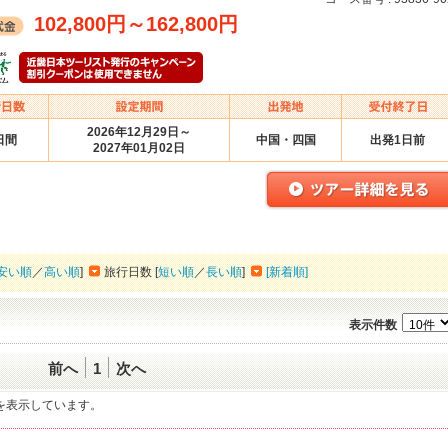
102,800円
～
162,800円
2026年12月29日～
日間
中国・四国
出発1日前
2027年01月02日
安い順
／
高い順
]
旅行日数 [
短い順
／
長い順
]
[新着順]
表示件数
前へ
1
次へ
一覧を表示しています。