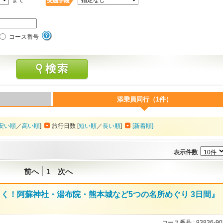
まで
コース番号
添乗員同行（1件）
安い順
／
高い順
]
旅行日数 [
短い順
／
長い順
]
[新着順]
表示件数
前へ
1
次へ
らく！阿蘇神社・湯布院・熊本城など5つの名所めぐり 3日間』
コース番号 :
93836-90