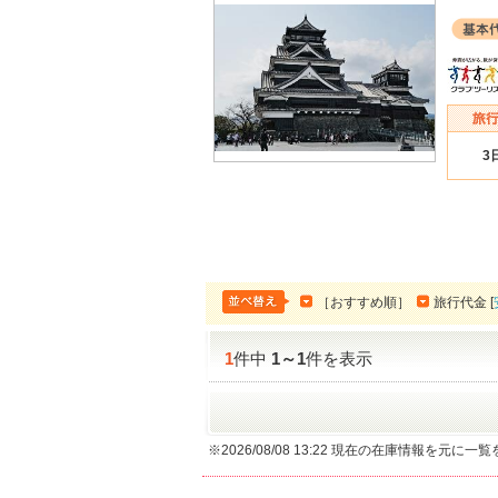
3
［おすすめ順］
旅行代金 [
1
件中
1
～
1
件を表示
※2026/08/08 13:22 現在の在庫情報を元に