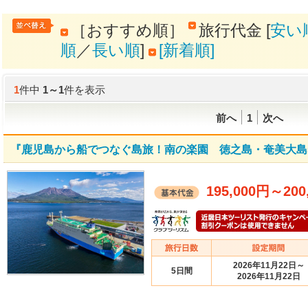
［おすすめ順］
旅行代金 [
安い
順
／
長い順
]
[新着順]
1
件中
1
～
1
件を表示
前へ
1
次へ
『鹿児島から船でつなぐ島旅！南の楽園 徳之島・奄美大島
195,000円
～
200
2026年11月22日～
5日間
2026年11月22日