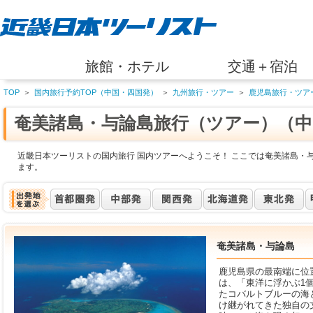
旅館・ホテル
交通＋宿泊
TOP
＞
国内旅行予約TOP（中国・四国発）
＞
九州旅行・ツアー
＞
鹿児島旅行・ツア
奄美諸島・与論島旅行（ツアー）（中
近畿日本ツーリストの国内旅行 国内ツアーへようこそ！ ここでは奄美諸島・
ます。
奄美諸島・与論島
鹿児島県の最南端に位
は、「東洋に浮かぶ1
たコバルトブルーの海
け継がれてきた独自の