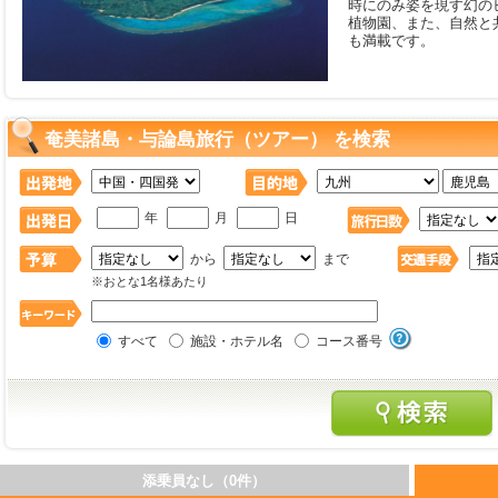
時にのみ姿を現す幻の
植物園、また、自然と
も満載です。
奄美諸島・与論島旅行（ツアー） を検索
年
月
日
から
まで
※おとな1名様あたり
すべて
施設・ホテル名
コース番号
添乗員なし（0件）