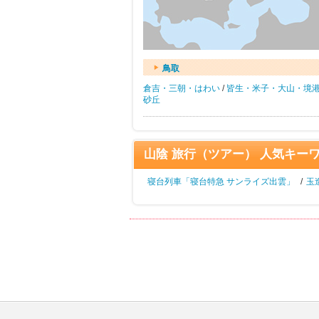
鳥取
倉吉・三朝・はわい
/
皆生・米子・大山・境
砂丘
山陰 旅行（ツアー） 人気キー
寝台列車「寝台特急 サンライズ出雲」
/
玉