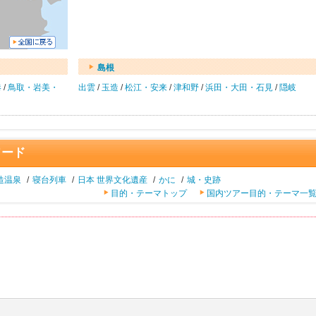
島根
港
/
鳥取・岩美・
出雲
/
玉造
/
松江・安来
/
津和野
/
浜田・大田・石見
/
隠岐
ワード
造温泉
/
寝台列車
/
日本 世界文化遺産
/
かに
/
城・史跡
目的・テーマトップ
国内ツアー目的・テーマ一