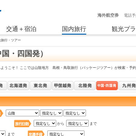
海外航空券
電話予
交通＋宿泊
国内旅行
観光プラ
陰旅行・ツアー
中国・四国発）
へようこそ！ ここでは山陰地方 島根・鳥取旅行（パッケージツアー）が検索・予
日
から
まで
まで