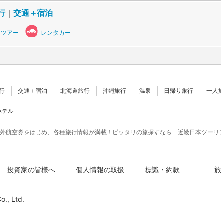
行
｜
交通＋宿泊
スツアー
レンタカー
行
交通＋宿泊
北海道旅行
沖縄旅行
温泉
日帰り旅行
一人
ホテル
外航空券をはじめ、各種旅行情報が満載！ピッタリの旅探すなら 近畿日本ツーリ
投資家の皆様へ
個人情報の取扱
標識・約款
旅
o., Ltd.