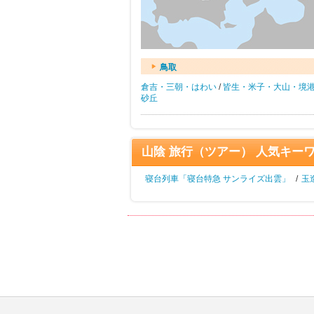
鳥取
倉吉・三朝・はわい
/
皆生・米子・大山・境
砂丘
山陰 旅行（ツアー） 人気キー
寝台列車「寝台特急 サンライズ出雲」
/
玉