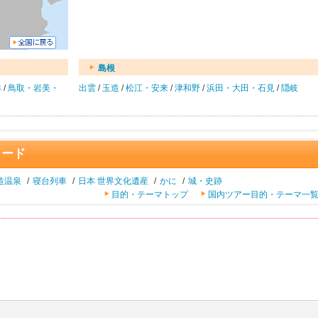
島根
港
/
鳥取・岩美・
出雲
/
玉造
/
松江・安来
/
津和野
/
浜田・大田・石見
/
隠岐
ワード
造温泉
/
寝台列車
/
日本 世界文化遺産
/
かに
/
城・史跡
目的・テーマトップ
国内ツアー目的・テーマ一