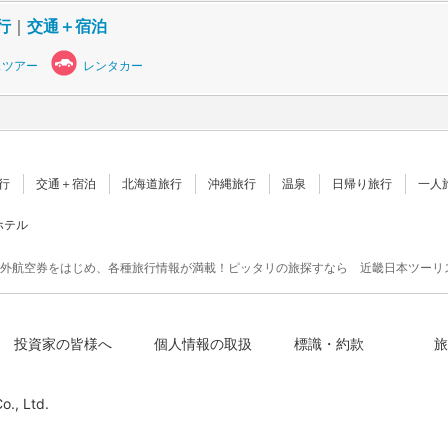
行
｜
交通＋宿泊
スツアー
レンタカー
行
交通＋宿泊
北海道旅行
沖縄旅行
温泉
日帰り旅行
一人
ホテル
外航空券をはじめ、各種旅行情報が満載！ピッタリの旅探すなら 近畿日本ツーリ
投資家の皆様へ
個人情報の取扱
標識・約款
旅
o., Ltd.