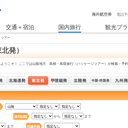
海外航空券
電話予
交通＋宿泊
国内旅行
観光プラ
・ツアー
東北発）
へようこそ！ ここでは山陰地方 島根・鳥取旅行（パッケージツアー）が検索・予
日
から
まで
まで