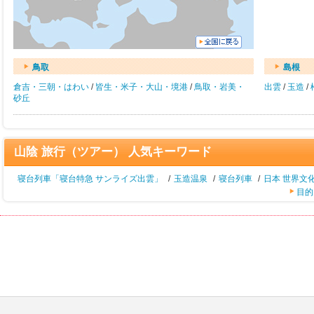
鳥取
島根
倉吉・三朝・はわい
/
皆生・米子・大山・境港
/
鳥取・岩美・
出雲
/
玉造
/
砂丘
山陰 旅行（ツアー） 人気キーワード
寝台列車「寝台特急 サンライズ出雲」
/
玉造温泉
/
寝台列車
/
日本 世界文
目的