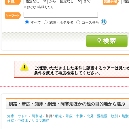
から
まで
※おとな1名様あたり
すべて
施設・ホテル名
コース番号
ご指定いただきました条件に該当するツアーは見つ
条件を変えて再度検索してください。
釧路・帯広・知床・網走・阿寒湖ほかの他の目的地から選ぶ
知床・ウトロ
/
阿寒湖
/
釧路/
網走
/
帯広・十勝
/
北見・温根湯・紋別
/
然別
根室・中標津
/
サロマ湖畔