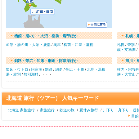
函館・湯の川・大沼・松前・鹿部ほか
札幌・
函館・湯の川・大沼・鹿部
/
奥尻
/
松前・江差・瀬棚
札幌
/
登別
/
歳・支笏湖
/
釧路・帯広・知床・網走・阿寒湖ほか
旭川・
知床・ウトロ
/
阿寒湖
/
釧路
/
網走
/
帯広・十勝
/
北見・温根
稚内・宗谷
湯・紋別
/
然別湖畔
/ ・・・
峡・大雪山
/
北海道 旅行（ツアー） 人気キーワード
北海道 家族旅行
/
家族旅行
/
鉄道の旅
/
夏休み旅行
/
川下り・舟下り・遊
目的