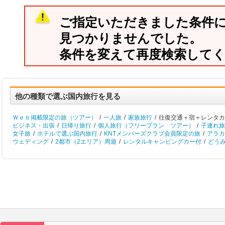
ご指定いただきました条件
見つかりませんでした。
条件を変えて再度検索して
他の種類で選ぶ国内旅行を見る
Ｗｅｂ掲載限定の旅（ツアー）
/
一人旅
/
家族旅行
/
往復交通＋宿＋レンタカー
ビジネス・出張
/
日帰り旅行
/
個人旅行（フリープラン ツアー）
/
子連れ旅
女子旅
/
ホテルで選ぶ国内旅行
/
KNTメンバーズクラブ会員限定の旅
/
アラカ
ウェディング
/
2都市（2エリア）周遊
/
レンタルキャンピングカー付
/
どう