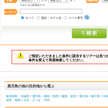
から
まで
※おとな1名様あたり
すべて
施設・ホテル名
コース番号
ご指定いただきました条件に該当するツアーは見つ
条件を変えて再度検索してください。
鹿児島の他の目的地から選ぶ
奄美諸島・与論島
/
鹿児島・桜島
/
指宿
/
霧島・姶良
/
屋久島
/
種子島
/
沖
知覧・枕崎
/
出水・さつま・川内