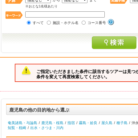
から
まで
※おとな1名様あたり
すべて
施設・ホテル名
コース番号
ご指定いただきました条件に該当するツアーは見つ
条件を変えて再度検索してください。
鹿児島の他の目的地から選ぶ
奄美諸島・与論島
/
鹿児島・桜島
/
指宿
/
霧島・姶良
/
屋久島
/
種子島
/
沖
知覧・枕崎
/
出水・さつま・川内