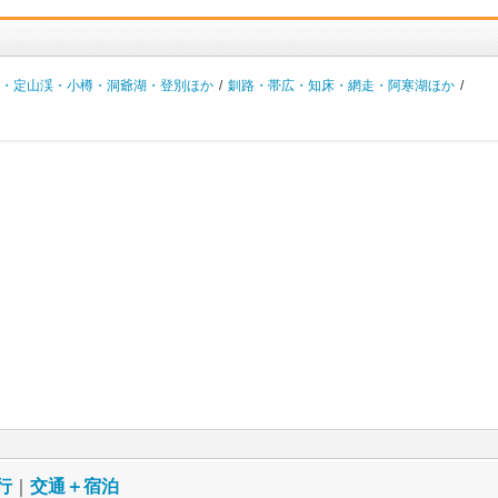
・定山渓・小樽・洞爺湖・登別ほか
/
釧路・帯広・知床・網走・阿寒湖ほか
/
行
｜
交通＋宿泊