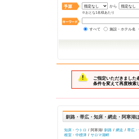
から
※おとな1名様あたり
すべて
施設・ホテル名
ご指定いただきました
条件を変えて再度検索
釧路・帯広・知床・網走・阿寒湖
知床・ウトロ
/
阿寒湖/
釧路
/
網走
/
帯広・
根室・中標津
/
サロマ湖畔