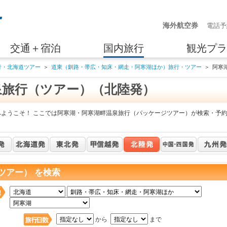
海外航空券
電話予
交通＋宿泊
国内旅行
観光プラ
行・北海道ツアー
＞
道東（釧路・帯広・知床・網走・阿寒湖ほか）旅行・ツアー
＞
阿寒
泉旅行（ツアー）（北陸発）
へようこそ！ ここでは阿寒湖・阿寒湖畔温泉旅行（パッケージツアー）が検索・予
ツアー） を検索
日
から
まで