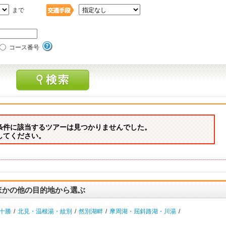
まで
コース番号
条件に該当するツアーは見つかりませんでした。
してください。
ほかの他の目的地から選ぶ
十勝
/
北見・温根湯・紋別
/
然別湖畔
/
摩周湖・屈斜路湖・川湯
/