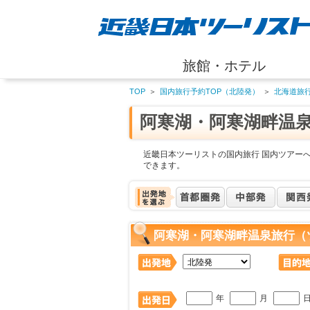
旅館・ホテル
TOP
＞
国内旅行予約TOP（北陸発）
＞
北海道旅
阿寒湖・阿寒湖畔温
近畿日本ツーリストの国内旅行 国内ツアー
できます。
阿寒湖・阿寒湖畔温泉旅行（
年
月