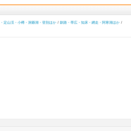
・定山渓・小樽・洞爺湖・登別ほか
/
釧路・帯広・知床・網走・阿寒湖ほか
/