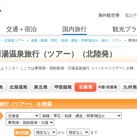
海外航空券
電話予
交通＋宿泊
国内旅行
観光プラ
行・北海道ツアー
＞
道東（釧路・帯広・知床・網走・阿寒湖ほか）旅行・ツアー
＞
摩周
川湯温泉旅行（ツアー）（北陸発）
へようこそ！ ここでは摩周湖・屈斜路湖・川湯温泉旅行（パッケージツアー）が検
旅行（ツアー） を検索
日
から
まで