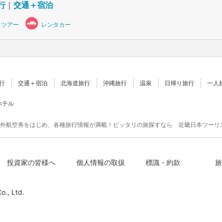
行
｜
交通＋宿泊
スツアー
レンタカー
行
交通＋宿泊
北海道旅行
沖縄旅行
温泉
日帰り旅行
一人
ホテル
外航空券をはじめ、各種旅行情報が満載！ピッタリの旅探すなら 近畿日本ツーリ
投資家の皆様へ
個人情報の取扱
標識・約款
旅
o., Ltd.