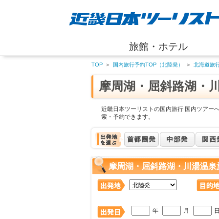
旅館・ホテル
TOP
＞
国内旅行予約TOP（北陸発）
＞
北海道旅
摩周湖・屈斜路湖・
近畿日本ツーリストの国内旅行 国内ツアー
索・予約できます。
摩周湖・屈斜路湖・川湯温泉
年
月