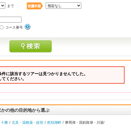
まで
コース番号
条件に該当するツアーは見つかりませんでした。
してください。
ほかの他の目的地から選ぶ
・十勝
/
北見・温根湯・紋別
/
然別湖畔
/
摩周湖・屈斜路湖・川湯/