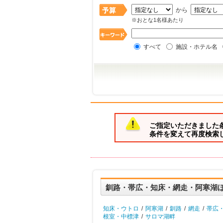
から
※おとな1名様あたり
すべて
施設・ホテル名
ご指定いただきました
条件を変えて再度検索
釧路・帯広・知床・網走・阿寒湖
知床・ウトロ
/
阿寒湖
/
釧路
/
網走
/
帯広
根室・中標津
/
サロマ湖畔