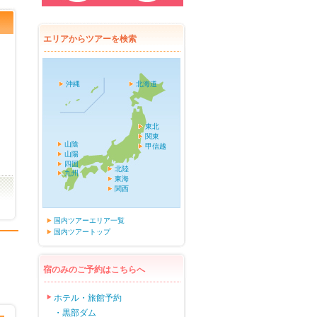
エリアからツアーを検索
沖縄
北海道
東北
関東
山陰
甲信越
山陽
四国
北陸
九州
東海
関西
国内ツアーエリア一覧
国内ツアートップ
宿のみのご予約はこちらへ
ホテル・旅館予約
・黒部ダム