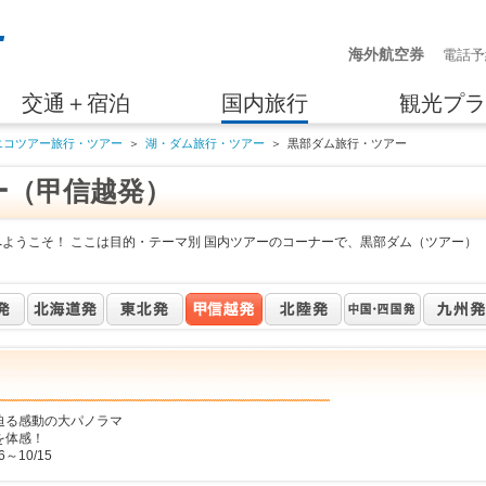
海外航空券
電話予
交通＋宿泊
国内旅行
観光プラ
エコツアー旅行・ツアー
＞
湖・ダム旅行・ツアー
＞
黒部ダム旅行・ツアー
ー（甲信越発）
へようこそ！ ここは目的・テーマ別 国内ツアーのコーナーで、黒部ダム（ツアー）
迫る感動の大パノラマ
を体感！
～10/15