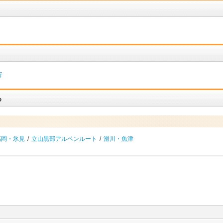
行
る
高岡・氷見
/
立山黒部アルペンルート
/
滑川・魚津