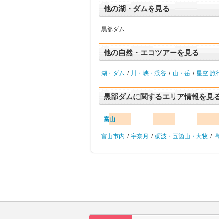
他の湖・ダムを見る
黒部ダム
他の自然・エコツアーを見る
湖・ダム
/
川・峡・渓谷
/
山・岳
/
星空 旅
黒部ダムに関するエリア情報を見
富山
富山市内
/
宇奈月
/
砺波・五箇山・大牧
/