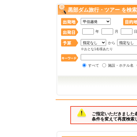
黒部ダム旅行・ツアー を検索
年
月
から
※おとな1名様あたり
すべて
施設・ホテル名
ご指定いただきました
条件を変えて再度検索