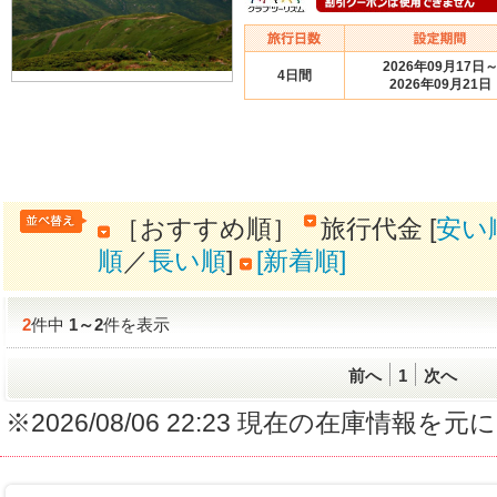
2026年09月17日
4日間
2026年09月21日
［おすすめ順］
旅行代金 [
安い
順
／
長い順
]
[新着順]
2
件中
1
～
2
件を表示
前へ
1
次へ
※2026/08/06 22:23 現在の在庫情