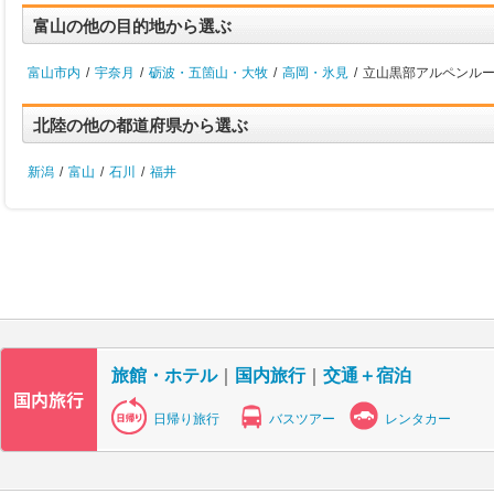
富山の他の目的地から選ぶ
富山市内
/
宇奈月
/
砺波・五箇山・大牧
/
高岡・氷見
/
立山黒部アルペンルー
北陸の他の都道府県から選ぶ
新潟
/
富山
/
石川
/
福井
旅館・ホテル
｜
国内旅行
｜
交通＋宿泊
日帰り旅行
バスツアー
レンタカー