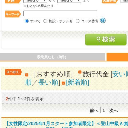
から
まで
※おとな1名様あたり
すべて
施設・ホテル名
コース番号
添乗員なし（0件）
［おすすめ順］
旅行代金 [
安い
順
／
長い順
]
[新着順]
2
件中
1
～
2
件を表示
前へ
1
次へ
【女性限定/2025年1月スタート参加者限定】＜登山中級Ａ