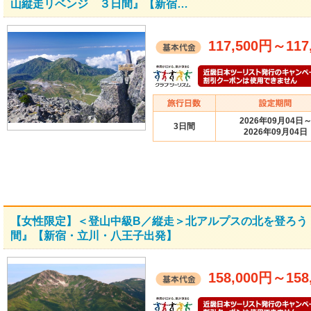
山縦走リベンジ ３日間』【新宿…
117,500円
～
117
2026年09月04日
3日間
2026年09月04日
【女性限定】＜登山中級B／縦走＞北アルプスの北を登ろう
間』【新宿・立川・八王子出発】
158,000円
～
158