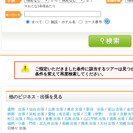
から
まで
※おとな1名様あたり
すべて
施設・ホテル名
コース番号
ご指定いただきました条件に該当するツアーは見つ
条件を変えて再度検索してください。
他のビジネス・出張を見る
盛岡 出張
/
仙台 出張
/
山形 出張
/
東京 出張
/
新潟 出張
/
富山 出張
/
金
静岡 出張
/
浜松 出張
/
愛知（名古屋）出張
/
三重（伊勢） 出張
/
京都 出
松江 出張
/
岡山 出張
/
倉敷 出張
/
広島 出張
/
山口宇部 出張
/
徳島 出張
/
高
福岡・小倉・門司・北九州 出張
/
長崎 出張
/
熊本 出張
/
大分 出張
/
宮崎 出
日帰り 出張