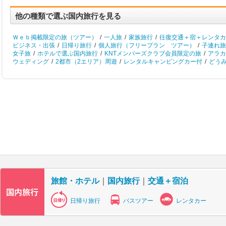
他の種類で選ぶ国内旅行を見る
Ｗｅｂ掲載限定の旅（ツアー）
/
一人旅
/
家族旅行
/
往復交通＋宿＋レンタカ
ビジネス・出張
/
日帰り旅行
/
個人旅行（フリープラン ツアー）
/
子連れ旅
女子旅
/
ホテルで選ぶ国内旅行
/
KNTメンバーズクラブ会員限定の旅
/
アラカ
ウェディング
/
2都市（2エリア）周遊
/
レンタルキャンピングカー付
/
どう
旅館・ホテル
｜
国内旅行
｜
交通＋宿泊
日帰り旅行
バスツアー
レンタカー