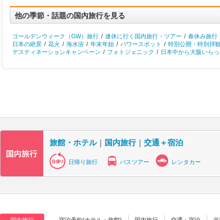
他の季節・話題の国内旅行を見る
ゴールデンウィーク（GW）旅行
/
連休に行く国内旅行・ツアー
/
春休み旅行
日本の絶景
/
花火
/
海水浴
/
年末年始
/
パワースポット
/
特別公開・特別拝
デスティネーションキャンペーン
/
フォトジェニック
/
日本中から大阪いらっし
旅館・ホテル
｜
国内旅行
｜
交通＋宿泊
日帰り旅行
バスツアー
レンタカー
国内旅行
宿泊予約(ホテル・旅館)
国内旅行
交通＋宿泊
北