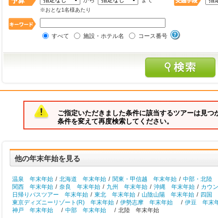
から
まで
※おとな1名様あたり
すべて
施設・ホテル名
コース番号
ご指定いただきました条件に該当するツアーは見つ
条件を変えて再度検索してください。
他の年末年始を見る
温泉 年末年始
/
北海道 年末年始
/
関東・甲信越 年末年始
/
中部・北陸 
関西 年末年始
/
奈良 年末年始
/
九州 年末年始
/
沖縄 年末年始
/
カウ
日帰りバスツアー 年末年始
/
東北 年末年始
/
山陰山陽 年末年始
/
四国 
東京ディズニーリゾート(R) 年末年始
/
伊勢志摩 年末年始
/
伊豆 年末
神戸 年末年始
/
中部 年末年始
/
北陸 年末年始