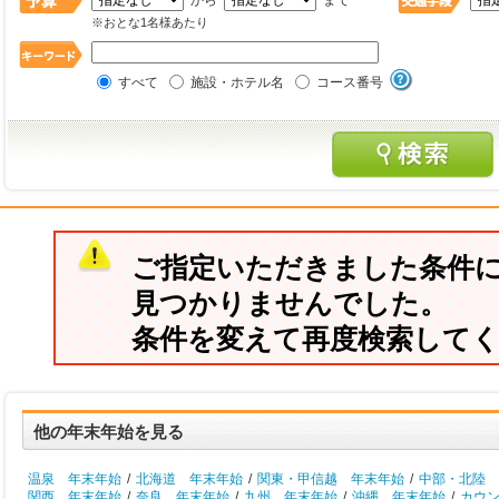
から
まで
※おとな1名様あたり
すべて
施設・ホテル名
コース番号
ご指定いただきました条件
見つかりませんでした。
条件を変えて再度検索して
他の年末年始を見る
温泉 年末年始
/
北海道 年末年始
/
関東・甲信越 年末年始
/
中部・北陸 
関西 年末年始
/
奈良 年末年始
/
九州 年末年始
/
沖縄 年末年始
/
カウ