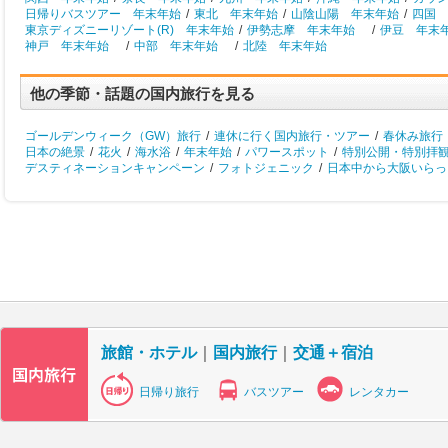
日帰りバスツアー 年末年始
/
東北 年末年始
/
山陰山陽 年末年始
/
四国 
東京ディズニーリゾート(R) 年末年始
/
伊勢志摩 年末年始
/
伊豆 年末
神戸 年末年始
/
中部 年末年始
/
北陸 年末年始
他の季節・話題の国内旅行を見る
ゴールデンウィーク（GW）旅行
/
連休に行く国内旅行・ツアー
/
春休み旅行
日本の絶景
/
花火
/
海水浴
/
年末年始
/
パワースポット
/
特別公開・特別拝
デスティネーションキャンペーン
/
フォトジェニック
/
日本中から大阪いらっし
旅館・ホテル
｜
国内旅行
｜
交通＋宿泊
日帰り旅行
バスツアー
レンタカー