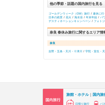
他の季節・話題の国内旅行を見る
ゴールデンウィーク（GW）旅行
/
連休に行
日本の絶景
/
花火
/
海水浴
/
年末年始
/
パ
デスティネーションキャンペーン
/
フォトジ
奈良 春休み旅行に関するエリア情
奈良
吉野・五条・天川・十津川
/
宇陀・室生・天
旅館・ホテル
｜
国内旅
日帰り旅行
バ