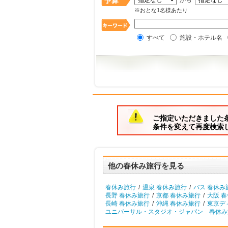
から
※おとな1名様あたり
すべて
施設・ホテル名
ご指定いただきました
条件を変えて再度検索
他の春休み旅行を見る
春休み旅行
/
温泉 春休み旅行
/
バス 春休み
長野 春休み旅行
/
京都 春休み旅行
/
大阪 
長崎 春休み旅行
/
沖縄 春休み旅行
/
東京デ
ユニバーサル・スタジオ・ジャパン 春休み