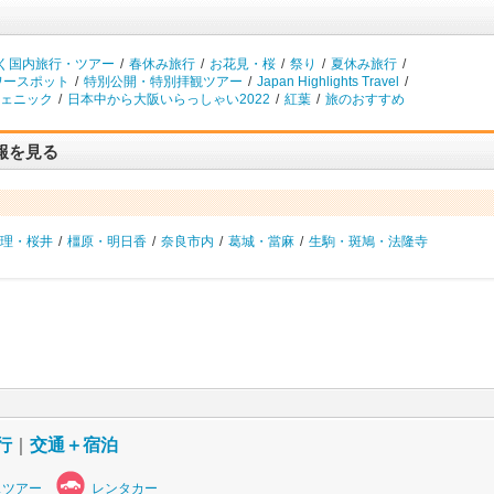
く国内旅行・ツアー
/
春休み旅行
/
お花見・桜
/
祭り
/
夏休み旅行
/
ワースポット
/
特別公開・特別拝観ツアー
/
Japan Highlights Travel
/
ェニック
/
日本中から大阪いらっしゃい2022
/
紅葉
/
旅のおすすめ
報を見る
理・桜井
/
橿原・明日香
/
奈良市内
/
葛城・當麻
/
生駒・斑鳩・法隆寺
行
｜
交通＋宿泊
スツアー
レンタカー