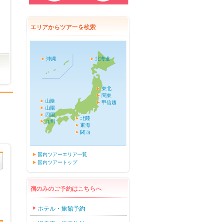
エリアからツアーを検索
沖縄
北海道
東北
関東
山陰
甲信越
山陽
四国
北陸
九州
東海
関西
国内ツアーエリア一覧
国内ツアートップ
宿のみのご予約はこちらへ
ホテル・旅館予約