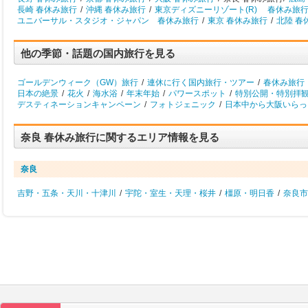
長崎 春休み旅行
/
沖縄 春休み旅行
/
東京ディズニーリゾート(R) 春休み旅
ユニバーサル・スタジオ・ジャパン 春休み旅行
/
東京 春休み旅行
/
北陸 春
他の季節・話題の国内旅行を見る
ゴールデンウィーク（GW）旅行
/
連休に行く国内旅行・ツアー
/
春休み旅行
日本の絶景
/
花火
/
海水浴
/
年末年始
/
パワースポット
/
特別公開・特別拝
デスティネーションキャンペーン
/
フォトジェニック
/
日本中から大阪いらっし
奈良 春休み旅行に関するエリア情報を見る
奈良
吉野・五条・天川・十津川
/
宇陀・室生・天理・桜井
/
橿原・明日香
/
奈良市