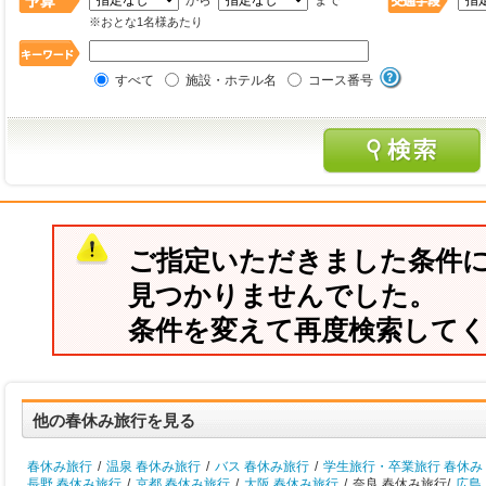
から
まで
※おとな1名様あたり
すべて
施設・ホテル名
コース番号
ご指定いただきました条件
見つかりませんでした。
条件を変えて再度検索して
他の春休み旅行を見る
春休み旅行
/
温泉 春休み旅行
/
バス 春休み旅行
/
学生旅行・卒業旅行 春休み
長野 春休み旅行
/
京都 春休み旅行
/
大阪 春休み旅行
/
奈良 春休み旅行/
広島