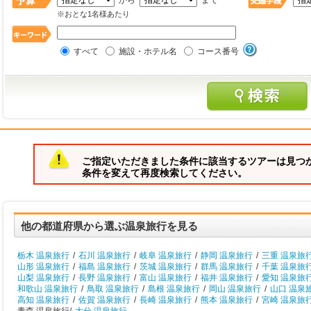
から
まで
※おとな1名様あたり
すべて
施設・ホテル名
コース番号
ご指定いただきました条件に該当するツアーは見つ
条件を変えて再度検索してください。
他の都道府県から選ぶ温泉旅行を見る
栃木 温泉旅行
/
石川 温泉旅行
/
岐阜 温泉旅行
/
静岡 温泉旅行
/
三重 温泉旅
山形 温泉旅行
/
福島 温泉旅行
/
茨城 温泉旅行
/
群馬 温泉旅行
/
千葉 温泉旅
山梨 温泉旅行
/
長野 温泉旅行
/
富山 温泉旅行
/
福井 温泉旅行
/
愛知 温泉旅
和歌山 温泉旅行
/
鳥取 温泉旅行
/
島根 温泉旅行
/
岡山 温泉旅行
/
山口 温泉
高知 温泉旅行
/
佐賀 温泉旅行
/
長崎 温泉旅行
/
熊本 温泉旅行
/
宮崎 温泉旅