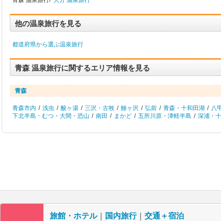
青森 温泉旅行/
大分 温泉旅行
他の温泉旅行を見る
都道府県から選ぶ温泉旅行
青森 温泉旅行に関するエリア情報を見る
青森
青森市内
/
浅虫
/
酸ヶ湯
/
三沢・古牧
/
鯵ヶ沢
/
弘前
/
青森・十和田湖
/
八
下北半島・むつ・大間・恐山
/
南田
/
まかど
/
五所川原・津軽半島
/
深浦・
旅館・ホテル
｜
国内旅行
｜
交通＋宿泊