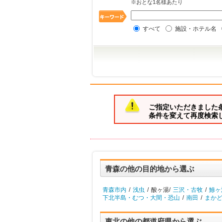
※おとな1名様あたり
すべて
施設・ホテル名
ご指定いただきました
条件を変えて再度検索
青森の他の目的地から選ぶ
青森市内
/
浅虫
/
酸ヶ湯/
三沢・古牧
/
鯵ヶ
下北半島・むつ・大間・恐山
/
南田
/
まか
東北の他の都道府県から選ぶ