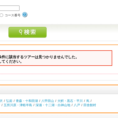
コース番号
条件に該当するツアーは見つかりませんでした。
してください。
沢
/
弘前
/
青森・十和田湖
/
八甲田山
/
大鰐・黒石・平川
/
蔦
/
ど
/
五所川原・津軽半島
/
深浦・十二湖・白神山地
/
八戸
/
田舎館村