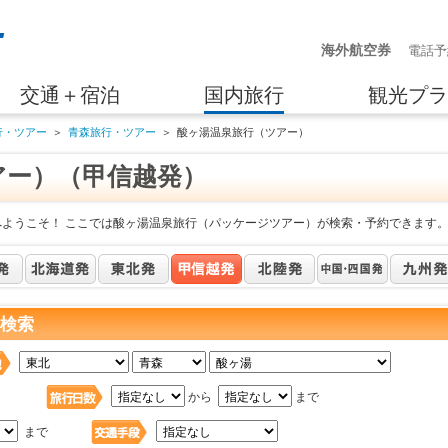
海外航空券
電話予
交通＋宿泊
国内旅行
観光プラ
行・ツアー
＞
青森旅行・ツアー
＞
酸ヶ湯温泉旅行（ツアー）
アー）（甲信越発）
へようこそ！ ここでは酸ヶ湯温泉旅行（パッケージツアー）が検索・予約できます
を検索
日
から
まで
まで