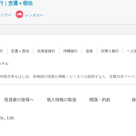
行
｜
交通＋宿泊
スツアー
レンタカー
行
交通＋宿泊
北海道旅行
沖縄旅行
温泉
日帰り旅行
一人
ホテル
外航空券をはじめ、各種旅行情報が満載！ピッタリの旅探すなら 近畿日本ツーリ
投資家の皆様へ
個人情報の取扱
標識・約款
旅
o., Ltd.