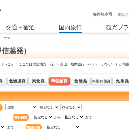
海外航空券
電話予
交通＋宿泊
国内旅行
観光プラ
行・ツアー
甲信越発）
へようこそ！ ここでは北陸地方 石川・富山・福井旅行（パッケージツアー）が検
日
から
まで
まで