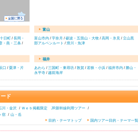
富山
十日町
/
長岡・
富山市内
/
宇奈月
/
砺波・五箇山・大牧
/
高岡・氷見
/
立山黒
彦・燕・三条
/
部アルペンルート
/
滑川・魚津
福井
辰口
/
粟津・片
あわら
/
三国町・東尋坊
/
敦賀
/
若狭・小浜
/
福井市内
/
勝山・
永平寺
/
越前海岸
ワード
石川・金沢
/
Ｗｅｂ掲載限定 JR新幹線利用ツアー
/
＋宿
/
山・岳
目的・テーマトップ
国内ツアー目的・テーマ一