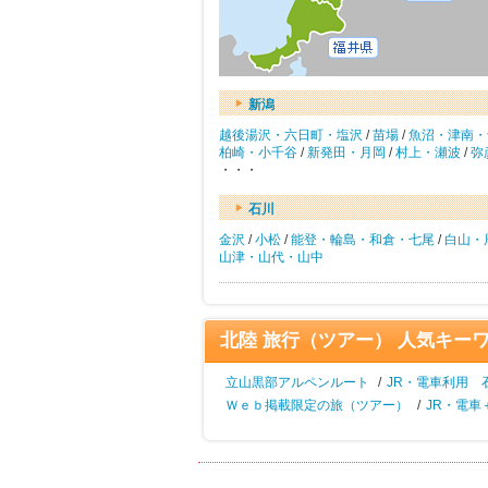
新潟
越後湯沢・六日町・塩沢
/
苗場
/
魚沼・津南・
柏崎・小千谷
/
新発田・月岡
/
村上・瀬波
/
弥
・・・
石川
金沢
/
小松
/
能登・輪島・和倉・七尾
/
白山・
山津・山代・山中
北陸 旅行（ツアー） 人気キー
立山黒部アルペンルート
/
JR・電車利用 
Ｗｅｂ掲載限定の旅（ツアー）
/
JR・電車