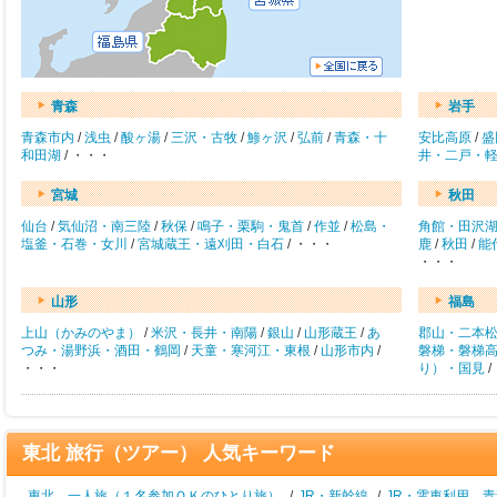
青森
岩手
青森市内
/
浅虫
/
酸ヶ湯
/
三沢・古牧
/
鯵ヶ沢
/
弘前
/
青森・十
安比高原
/
盛
和田湖
/ ・・・
井・二戸・
宮城
秋田
仙台
/
気仙沼・南三陸
/
秋保
/
鳴子・栗駒・鬼首
/
作並
/
松島・
角館・田沢
塩釜・石巻・女川
/
宮城蔵王・遠刈田・白石
/ ・・・
鹿
/
秋田
/
能
・・・
山形
福島
上山（かみのやま）
/
米沢・長井・南陽
/
銀山
/
山形蔵王
/
あ
郡山・二本
つみ・湯野浜・酒田・鶴岡
/
天童・寒河江・東根
/
山形市内
/
磐梯・磐梯
・・・
り）・国見
/
東北 旅行（ツアー） 人気キーワード
東北 一人旅（１名参加ＯＫのひとり旅）
/
JR・新幹線
/
JR・電車利用 青