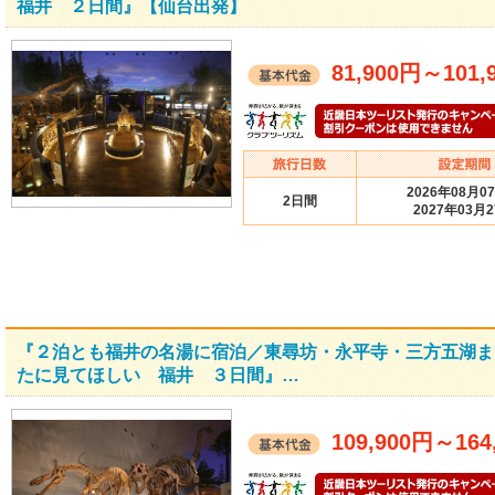
福井 ２日間』【仙台出発】
81,900円
～
101,
2026年08月0
2日間
2027年03月
『２泊とも福井の名湯に宿泊／東尋坊・永平寺・三方五湖ま
たに見てほしい 福井 ３日間』…
109,900円
～
164