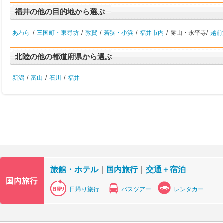
福井の他の目的地から選ぶ
あわら
/
三国町・東尋坊
/
敦賀
/
若狭・小浜
/
福井市内
/
勝山・永平寺/
越前
北陸の他の都道府県から選ぶ
新潟
/
富山
/
石川
/
福井
旅館・ホテル
｜
国内旅行
｜
交通＋宿泊
日帰り旅行
バスツアー
レンタカー