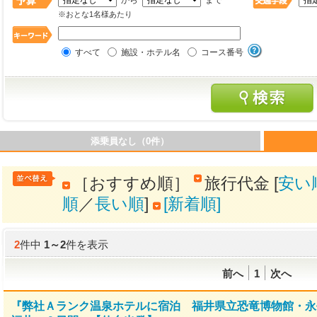
から
まで
※おとな1名様あたり
すべて
施設・ホテル名
コース番号
添乗員なし（0件）
［おすすめ順］
旅行代金 [
安い
順
／
長い順
]
[新着順]
2
件中
1
～
2
件を表示
前へ
1
次へ
『弊社Ａランク温泉ホテルに宿泊 福井県立恐竜博物館・永