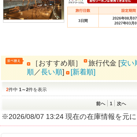
2026年08月0
3日間
2027年03月
［おすすめ順］
旅行代金 [
安い
順
／
長い順
]
[新着順]
2
件中
1
～
2
件を表示
前へ
1
次へ
※2026/08/07 13:24 現在の在庫情