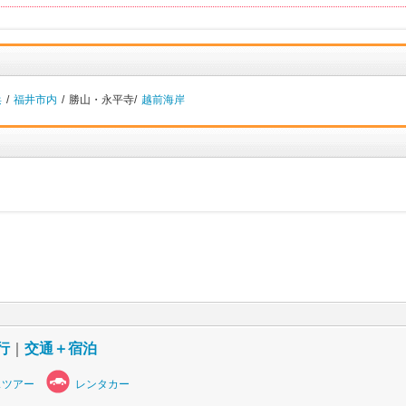
浜
/
福井市内
/
勝山・永平寺/
越前海岸
行
｜
交通＋宿泊
スツアー
レンタカー