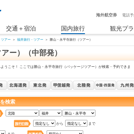
海外航空券
電話予
交通＋宿泊
国内旅行
観光プラ
・ツアー
＞
福井旅行・ツアー
＞
勝山・永平寺旅行（ツアー）
ツアー）（中部発）
へようこそ！ ここでは勝山・永平寺旅行（パッケージツアー）が検索・予約できま
 を検索
日
から
まで