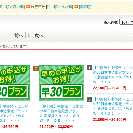
安い順
／
高い順
]
旅行日数 [
短い順
／
長い順
]
[新着順]
表示件数
前へ
1
次へ
一覧を表示しています。
【中部発】中部発 ＜ご
の60日前申込限定プラン
＞ 新感覚ＸＲバス「ＷＯ
Ｗ ＲＩＤＥ ・・・
22,100円～29,400円
【中部発】中部発 ＜ご
の60日前申込限定プラン
】中部発 ＜ご出発
【中部発】中部発 ＜ご出発
＞ 新感覚ＸＲバス「ＷＯ
前申込限定プラン！
の30日前申込限定プラン！
Ｗ ＲＩＤＥ ・・・
覚ＸＲバス「ＷＯ
＞ 新感覚ＸＲバス「ＷＯ
21,800円～29,100円
ＤＥ ・・・
Ｗ ＲＩＤＥ ・・・
円～36,720円
21,020円～33,820円