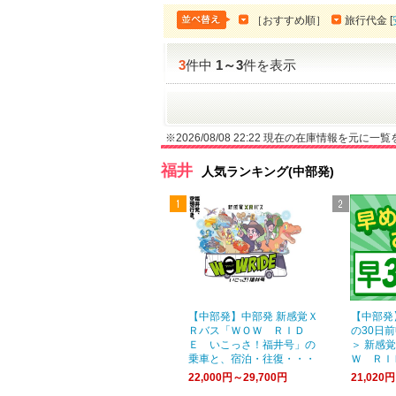
［おすすめ順］
旅行代金 [
3
件中
1
～
3
件を表示
※2026/08/08 22:22 現在の在庫情報を元に
福井
人気ランキング(中部発)
【中部発】中部発 新感覚Ｘ
【中部発
Ｒバス「ＷＯＷ ＲＩＤ
の30日
Ｅ いこっさ！福井号」の
＞ 新感
乗車と、宿泊・往復・・・
Ｗ ＲＩ
22,000円～29,700円
21,020