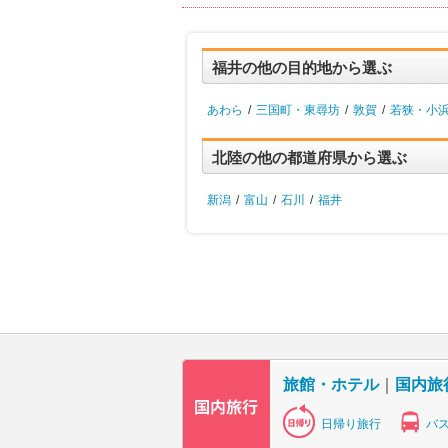
福井の他の目的地から選ぶ
あわら
/
三国町・東尋坊
/
敦賀
/
若狭・小
北陸の他の都道府県から選ぶ
新潟
/
富山
/
石川
/
福井
旅館・ホテル
｜
国内旅
日帰り旅行
バ