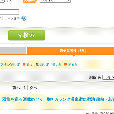
まで
コース番号
添乗員同行（3件）
安い順
／
高い順
]
旅行日数 [
短い順
／
長い順
]
[新着順]
表示件数
前へ
1
次へ
 双龍を巡る酒蔵めぐり 弊社Aランク温泉宿に宿泊 越前・若
コース番号 :
78050-90