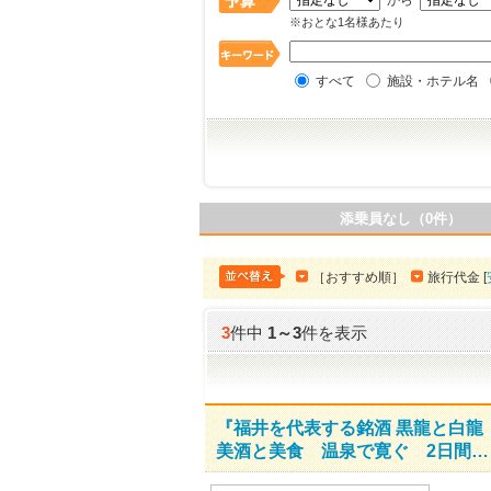
から
※おとな1名様あたり
すべて
施設・ホテル名
添乗員なし（0件）
［おすすめ順］
旅行代金 [
3
件中
1
～
3
件を表示
『福井を代表する銘酒 黒龍と白龍
美酒と美食 温泉で寛ぐ 2日間…