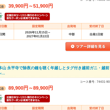
39,900円
～
51,900円
2026年11月15日～
2日間
中部
出発1日前
2027年01月22日
大本山 永平寺で除夜の鐘を聴く年越しとタグ付き越前ガニ・越前
ル…
コース番号 :
74431-90
89,900円
～
89,900円