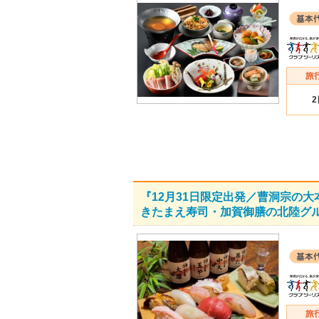
『12月31日限定出発／曹洞宗の
きたまえ寿司・加賀御膳の北陸グ