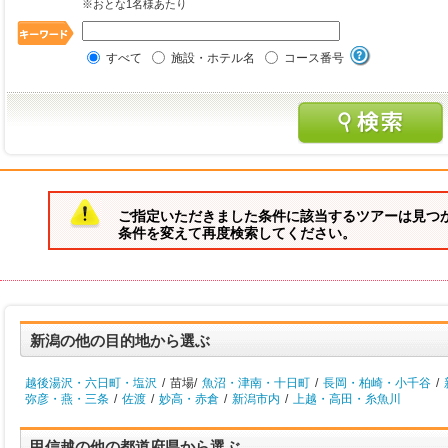
※おとな1名様あたり
すべて
施設・ホテル名
コース番号
ご指定いただきました条件に該当するツアーは見つ
条件を変えて再度検索してください。
新潟の他の目的地から選ぶ
越後湯沢・六日町・塩沢
/
苗場/
魚沼・津南・十日町
/
長岡・柏崎・小千谷
/
弥彦・燕・三条
/
佐渡
/
妙高・赤倉
/
新潟市内
/
上越・高田・糸魚川
甲信越の他の都道府県から選ぶ