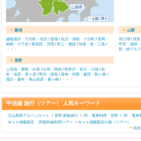
新潟
山梨
越後湯沢・六日町・塩沢
/
苗場
/
魚沼・津南・十日町
/
長岡・
河口湖
/
清里
柏崎・小千谷
/
新発田・月岡
/
村上・瀬波
/
弥彦・燕・三条
/
甲府・湯村
・・・
部・南アル
長野
上高地・乗鞍・白骨
/
白馬・栂池
/
軽井沢・佐久・小諸
/
松
本・塩尻・美ヶ原
/
野沢・斑尾
/
昼神・伊那・飯田・駒ヶ根
/
諏訪・蓼科・車山高原・霧ヶ峰
/ ・・・
甲信越 旅行（ツアー） 人気キーワード
立山黒部アルペンルート
/
長野 家族旅行
/
JR・電車利用 長野
/
JR・電車
Ｗｅｂ掲載限定 JR新幹線利用ツアー
/
Ｗｅｂ掲載限定の旅（ツアー）
目的