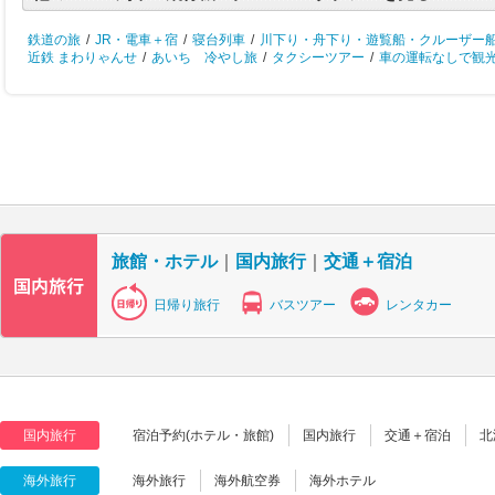
鉄道の旅
/
JR・電車＋宿
/
寝台列車
/
川下り・舟下り・遊覧船・クルーザー
近鉄 まわりゃんせ
/
あいち 冷やし旅
/
タクシーツアー
/
車の運転なしで観
旅館・ホテル
｜
国内旅行
｜
交通＋宿泊
日帰り旅行
バスツアー
レンタカー
国内旅行
宿泊予約(ホテル・旅館)
国内旅行
交通＋宿泊
北
海外旅行
海外旅行
海外航空券
海外ホテル