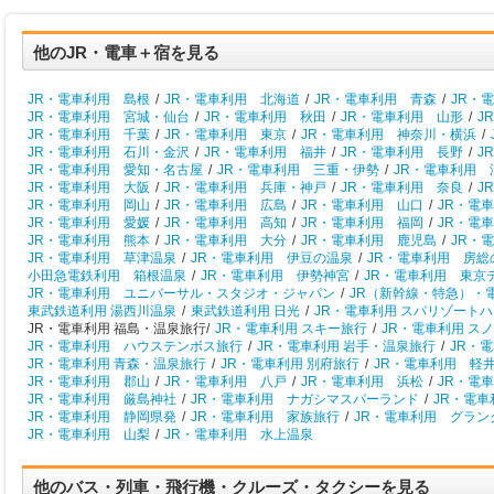
他のJR・電車＋宿を見る
JR・電車利用 島根
/
JR・電車利用 北海道
/
JR・電車利用 青森
/
JR・
JR・電車利用 宮城・仙台
/
JR・電車利用 秋田
/
JR・電車利用 山形
/
J
JR・電車利用 千葉
/
JR・電車利用 東京
/
JR・電車利用 神奈川・横浜
/
JR・電車利用 石川・金沢
/
JR・電車利用 福井
/
JR・電車利用 長野
/
J
JR・電車利用 愛知・名古屋
/
JR・電車利用 三重・伊勢
/
JR・電車利用 
JR・電車利用 大阪
/
JR・電車利用 兵庫・神戸
/
JR・電車利用 奈良
/
J
JR・電車利用 岡山
/
JR・電車利用 広島
/
JR・電車利用 山口
/
JR・電
JR・電車利用 愛媛
/
JR・電車利用 高知
/
JR・電車利用 福岡
/
JR・電
JR・電車利用 熊本
/
JR・電車利用 大分
/
JR・電車利用 鹿児島
/
JR・
JR・電車利用 草津温泉
/
JR・電車利用 伊豆の温泉
/
JR・電車利用 房総
小田急電鉄利用 箱根温泉
/
JR・電車利用 伊勢神宮
/
JR・電車利用 東京
JR・電車利用 ユニバーサル・スタジオ・ジャパン
/
JR（新幹線・特急）・
東武鉄道利用 湯西川温泉
/
東武鉄道利用 日光
/
JR・電車利用 スパリゾート
JR・電車利用 福島・温泉旅行/
JR・電車利用 スキー旅行
/
JR・電車利用 ス
JR・電車利用 ハウステンボス旅行
/
JR・電車利用 岩手・温泉旅行
/
JR・
JR・電車利用 青森・温泉旅行
/
JR・電車利用 別府旅行
/
JR・電車利用 軽
JR・電車利用 郡山
/
JR・電車利用 八戸
/
JR・電車利用 浜松
/
JR・電
JR・電車利用 厳島神社
/
JR・電車利用 ナガシマスパーランド
/
JR・電
JR・電車利用 静岡県発
/
JR・電車利用 家族旅行
/
JR・電車利用 グラン
JR・電車利用 山梨
/
JR・電車利用 水上温泉
他のバス・列車・飛行機・クルーズ・タクシーを見る