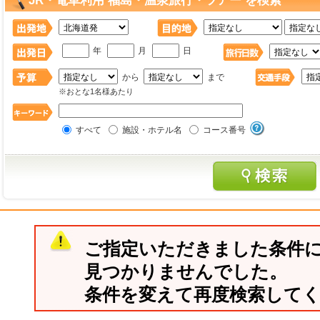
JR・電車利用 福島・温泉旅行・ツアー を検索
年
月
日
から
まで
※おとな1名様あたり
すべて
施設・ホテル名
コース番号
ご指定いただきました条件
見つかりませんでした。
条件を変えて再度検索して